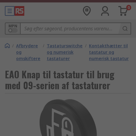
0
MPN
/
Afbrydere
/
Tastaturswitche
/
Kontakthætter til
og
og numerisk
tastatur og
omskiftere
tastaturer
numerisk tastatur
EAO Knap til tastatur til brug
med 09-serien af tastaturer