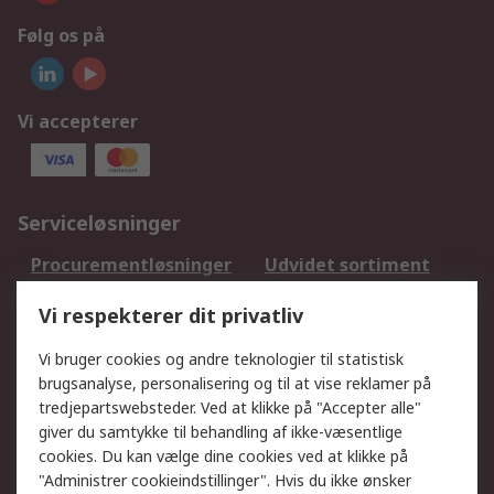
Følg os på
Vi accepterer
Serviceløsninger
Procurementløsninger
Udvidet sortiment
Kalibrering
Olietest og -analyse
Vi respekterer dit privatliv
DesignSpark
Teknisk Support
Dit lokale salgsteam
Eksportløsninger
Vi bruger cookies og andre teknologier til statistisk
brugsanalyse, personalisering og til at vise reklamer på
tredjepartswebsteder. Ved at klikke på "Accepter alle"
Support
giver du samtykke til behandling af ikke-væsentlige
Få hjælp
Returnering
cookies. Du kan vælge dine cookies ved at klikke på
"Administrer cookieindstillinger". Hvis du ikke ønsker
Levering
Spor min ordre