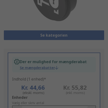
Se kategorien
Der er mulighed for mængderabat
Se mængderabatter
Indhold (1 enhed)*
Kr. 44,66
Kr. 55,82
(ekskl. moms)
(inkl. moms)
Add
Enheder
to
Vælg eller skriv antal