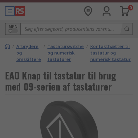
0
MPN
/
Afbrydere
/
Tastaturswitche
/
Kontakthætter til
og
og numerisk
tastatur og
omskiftere
tastaturer
numerisk tastatur
EAO Knap til tastatur til brug
med 09-serien af tastaturer