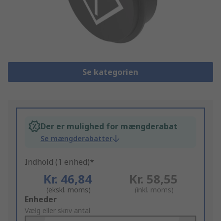
Se kategorien
Der er mulighed for mængderabat
Se mængderabatter
Indhold (1 enhed)*
Kr. 46,84
Kr. 58,55
(ekskl. moms)
(inkl. moms)
Add
Enheder
to
Vælg eller skriv antal