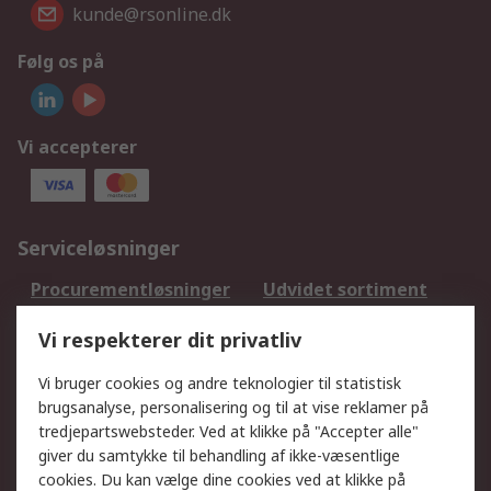
kunde@rsonline.dk
Følg os på
Vi accepterer
Serviceløsninger
Procurementløsninger
Udvidet sortiment
Kalibrering
Olietest og -analyse
Vi respekterer dit privatliv
DesignSpark
Teknisk Support
Dit lokale salgsteam
Eksportløsninger
Vi bruger cookies og andre teknologier til statistisk
brugsanalyse, personalisering og til at vise reklamer på
tredjepartswebsteder. Ved at klikke på "Accepter alle"
Support
giver du samtykke til behandling af ikke-væsentlige
Få hjælp
Returnering
cookies. Du kan vælge dine cookies ved at klikke på