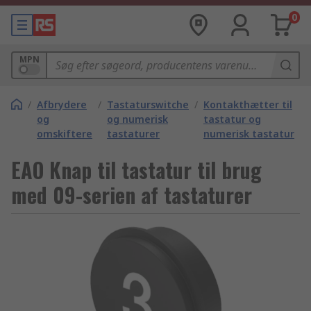
0
MPN
/
Afbrydere
/
Tastaturswitche
/
Kontakthætter til
og
og numerisk
tastatur og
omskiftere
tastaturer
numerisk tastatur
EAO Knap til tastatur til brug
med 09-serien af tastaturer