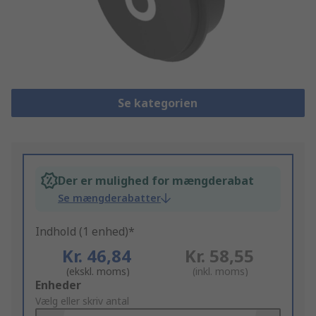
Se kategorien
Der er mulighed for mængderabat
Se mængderabatter
Indhold (1 enhed)*
Kr. 46,84
Kr. 58,55
(ekskl. moms)
(inkl. moms)
Add
Enheder
to
Vælg eller skriv antal