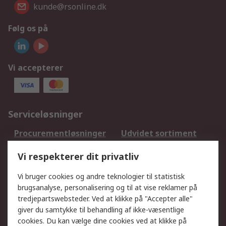
kunde@rsonline.dk
Følg os på
Vi accepterer
Serviceløsninger
Procurementløsninger
Udvidet sortiment
Kalibrering
Olietest og -analyse
Vi respekterer dit privatliv
DesignSpark
Teknisk Support
Dit lokale salgsteam
Eksportløsninger
Vi bruger cookies og andre teknologier til statistisk
brugsanalyse, personalisering og til at vise reklamer på
tredjepartswebsteder. Ved at klikke på "Accepter alle"
Support
giver du samtykke til behandling af ikke-væsentlige
Få hjælp
Returnering
cookies. Du kan vælge dine cookies ved at klikke på