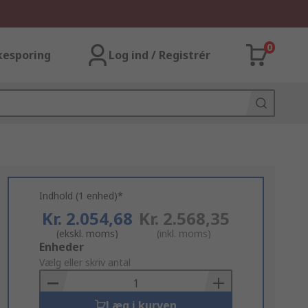
0
kesporing
Log ind / Registrér
Indhold (1 enhed)*
Kr. 2.054,68
Kr. 2.568,35
(ekskl. moms)
(inkl. moms)
Add
Enheder
to
Vælg eller skriv antal
Basket
Læg i kurven