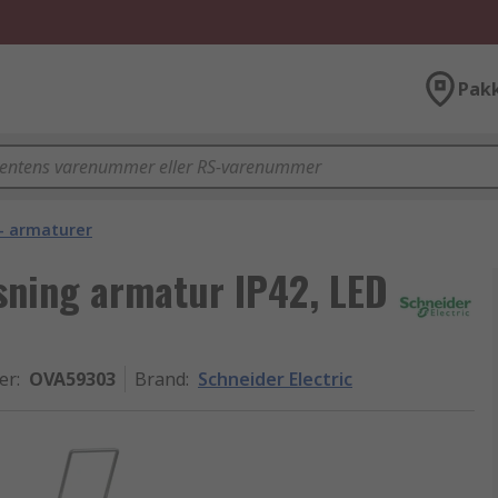
Pak
- armaturer
sning armatur IP42, LED
er
:
OVA59303
Brand
:
Schneider Electric