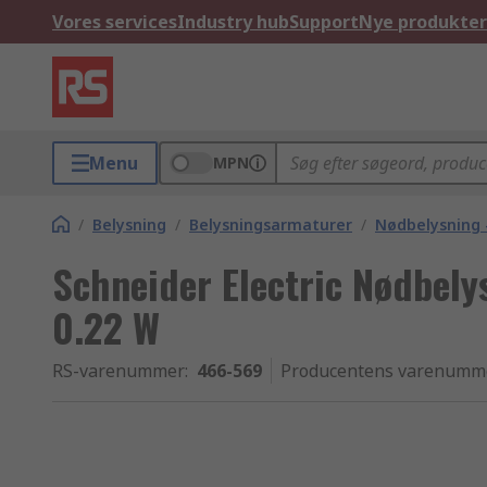
Vores services
Industry hub
Support
Nye produkter
Menu
MPN
/
Belysning
/
Belysningsarmaturer
/
Nødbelysning 
Schneider Electric Nødbely
0.22 W
RS-varenummer
:
466-569
Producentens varenumm