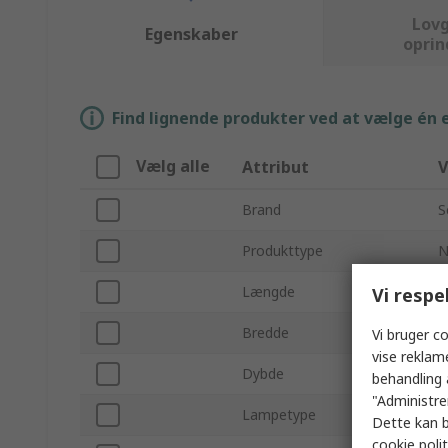
Lovg
Egenskaber
oprin
Find lignende produkter ved at vælge én el
Vælg alle
Attribut
V
Brand
S
Produkttype
N
Længde
2
Vi respe
Bredde
4
Vi bruger co
vise reklam
Dybde
1
behandling 
"Administrer
Lampetype
L
Dette kan b
cookie polit