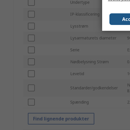
Undertype
A
IP-klassificering
I
Acc
Lysstrøm
5
Lysarmaturets diameter
9
Serie
E
Nødbelysning Strøm
0
Levetid
1
N
Standarder/godkendelser
8
Spænding
2
Find lignende produkter