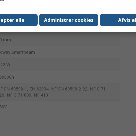
tmosfære
P42
epter alle
Administrer cookies
Afvis a
50lm
0 mm
xiway Smartbeam
.22 W
00000h
F EN 60598-1, EN 62034, NF EN 60598-2-22, NF C 71-
20, NF C 71-800, NF 413
30V