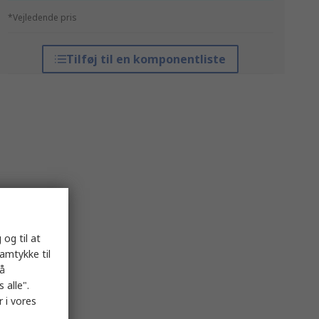
*Vejledende pris
Tilføj til en komponentliste
 og til at
samtykke til
på
 alle".
 i vores