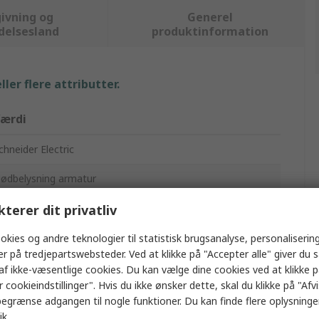
ivning og
Generel
delsesland
produktinformation
ler flere attributter.
ærdi
chneider Electric
ødbelysning armatur
53mm
kterer dit privatliv
06mm
okies og andre teknologier til statistisk brugsanalyse, personalisering
er på tredjepartswebsteder. Ved at klikke på "Accepter alle" giver du 
70mm
af ikke-væsentlige cookies. Du kan vælge dine cookies ved at klikke 
 cookieindstillinger". Hvis du ikke ønsker dette, skal du klikke på "Afvis
ED
egrænse adgangen til nogle funktioner. Du kan finde flere oplysninger
ik
.