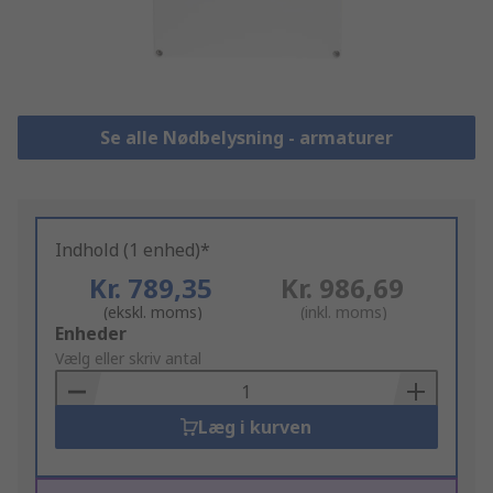
Se alle Nødbelysning - armaturer
Indhold (1 enhed)*
Kr. 789,35
Kr. 986,69
(ekskl. moms)
(inkl. moms)
Add
Enheder
to
Vælg eller skriv antal
Basket
Læg i kurven