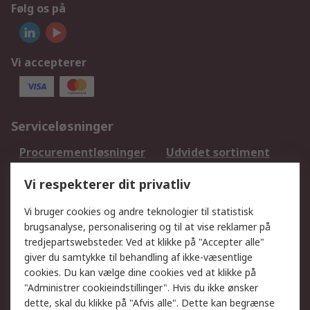
Følg os på
Vi accepterer
Serviceløsninger
Procurementløsninger
Udvidet sortiment
Kalibrering
Olietest og -analyse
Vi respekterer dit privatliv
DesignSpark
Teknisk Support
Dit lokale salgsteam
Eksportløsninger
Vi bruger cookies og andre teknologier til statistisk
brugsanalyse, personalisering og til at vise reklamer på
tredjepartswebsteder. Ved at klikke på "Accepter alle"
Support
giver du samtykke til behandling af ikke-væsentlige
Få hjælp
Returnering
cookies. Du kan vælge dine cookies ved at klikke på
"Administrer cookieindstillinger". Hvis du ikke ønsker
Levering
Spor min ordre
dette, skal du klikke på "Afvis alle". Dette kan begrænse