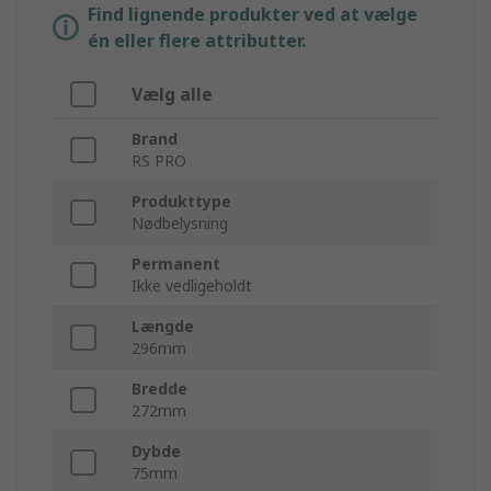
Find lignende produkter ved at vælge
én eller flere attributter.
Vælg alle
Brand
RS PRO
Produkttype
Nødbelysning
Permanent
Ikke vedligeholdt
Længde
296mm
Bredde
272mm
Dybde
75mm