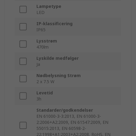
Lampetype
LED
IP-klassificering
IP65
Lysstrøm
470lm
Lyskilde medfølger
Ja
Nødbelysning Strøm
2 x 7.5 W
Levetid
3h
Standarder/godkendelser
EN 61000-3-3:2013, EN 61000-3-
2:2006+A2:2009, EN 61547:2009, EN
55015:2013, EN 60598-2-
22:1998+A1:2003+A2:2008, RoHS, EN