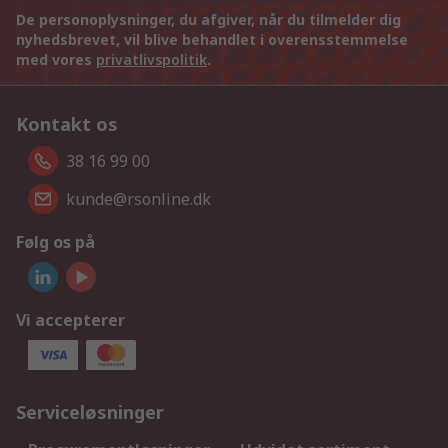
De personoplysninger, du afgiver, når du tilmelder dig
nyhedsbrevet, vil blive behandlet i overensstemmelse
med vores
privatlivspolitik
.
Kontakt os
38 16 99 00
kunde@rsonline.dk
Følg os på
Vi accepterer
Serviceløsninger