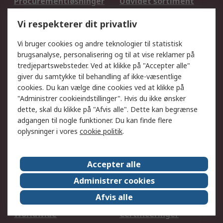
Procurementløsninger
Udvidet sortiment
Kalibrering
Olietest og -analyse
Vi respekterer dit privatliv
DesignSpark
Teknisk Support
Dit lokale salgsteam
Eksportløsninger
Vi bruger cookies og andre teknologier til statistisk
brugsanalyse, personalisering og til at vise reklamer på
tredjepartswebsteder. Ved at klikke på "Accepter alle"
Support
giver du samtykke til behandling af ikke-væsentlige
Få hjælp
Returnering
cookies. Du kan vælge dine cookies ved at klikke på
"Administrer cookieindstillinger". Hvis du ikke ønsker
Levering
Spor min ordre
dette, skal du klikke på "Afvis alle". Dette kan begrænse
Fakturakopi
Betalingsmuligheder
adgangen til nogle funktioner. Du kan finde flere
Fordele med Mit RS
Okdo
oplysninger i vores
cookie politik
.
Om RS
Accepter alle
Om RS
Salgsbetingelser
Administrer cookies
Det juridiske
Pressecenter
Afvis alle
Job hos RS
ESG
Worldwide
Certificeringer