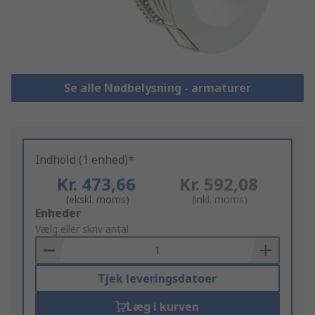
Se alle Nødbelysning - armaturer
Indhold (1 enhed)*
Kr. 473,66
Kr. 592,08
(ekskl. moms)
(inkl. moms)
Add
Enheder
to
Vælg eller skriv antal
Basket
Tjek leveringsdatoer
Læg i kurven