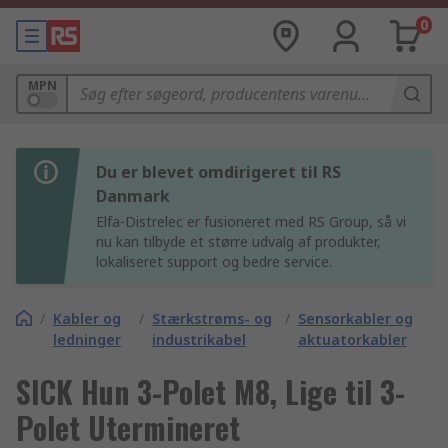
0
MPN
Du er blevet omdirigeret til RS
Danmark
Elfa-Distrelec er fusioneret med RS Group, så vi
nu kan tilbyde et større udvalg af produkter,
lokaliseret support og bedre service.
/
Kabler og
/
Stærkstrøms- og
/
Sensorkabler og
ledninger
industrikabel
aktuatorkabler
SICK Hun 3-Polet M8, Lige til 3-
Polet Utermineret