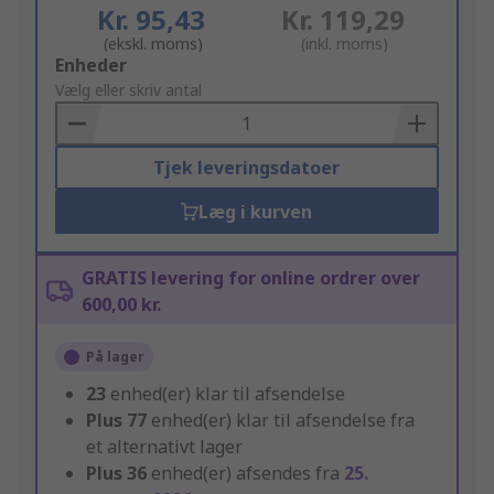
Kr. 95,43
Kr. 119,29
(ekskl. moms)
(inkl. moms)
Add
Enheder
to
Vælg eller skriv antal
Basket
Tjek leveringsdatoer
Læg i kurven
GRATIS levering for online ordrer over
600,00 kr.
På lager
23
enhed(er) klar til afsendelse
Plus
77
enhed(er) klar til afsendelse fra
et alternativt lager
Plus
36
enhed(er) afsendes fra
25.