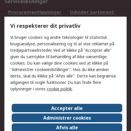
Serviceløsninger
Procurementløsninger
Udvidet sortiment
Kalibrering
Olietest og -analyse
Vi respekterer dit privatliv
DesignSpark
Teknisk Support
Dit lokale salgsteam
Eksportløsninger
Vi bruger cookies og andre teknologier til statistisk
brugsanalyse, personalisering og til at vise reklamer på
tredjepartswebsteder. Ved at klikke på "Accepter alle"
Support
giver du samtykke til behandling af ikke-væsentlige
Få hjælp
Returnering
cookies. Du kan vælge dine cookies ved at klikke på
"Administrer cookieindstillinger". Hvis du ikke ønsker
Levering
Spor min ordre
dette, skal du klikke på "Afvis alle". Dette kan begrænse
Fakturakopi
Betalingsmuligheder
adgangen til nogle funktioner. Du kan finde flere
Fordele med Mit RS
Okdo
oplysninger i vores
cookie politik
.
Om RS
Accepter alle
Om RS
Salgsbetingelser
Administrer cookies
Det juridiske
Pressecenter
Afvis alle
Job hos RS
ESG