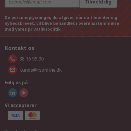
Tilmeld dig
De personoplysninger, du afgiver, når du tilmelder dig
nyhedsbrevet, vil blive behandlet i overensstemmelse
med vores
privatlivspolitik
.
Kontakt os
38 16 99 00
kunde@rsonline.dk
Følg os på
Vi accepterer