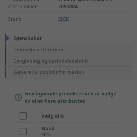
varenummer
:
2095884
Brand
:
SICK
Egenskaber
Tekniske referencer
Lovgivning og oprindelsesland
Generel produktinformation
Find lignende produkter ved at vælge
én eller flere attributter.
Vælg alle
Brand
SICK