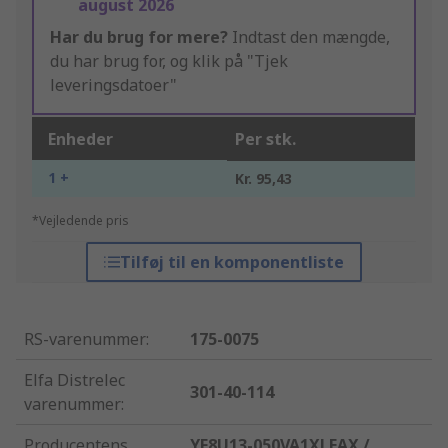
august 2026
Har du brug for mere?
Indtast den mængde,
du har brug for, og klik på "Tjek
leveringsdatoer"
Enheder
Per stk.
1 +
Kr. 95,43
*Vejledende pris
Tilføj til en komponentliste
RS-varenummer
:
175-0075
Elfa Distrelec
301-40-114
varenummer
:
Producentens
YF8U13-050VA1XLEAX /