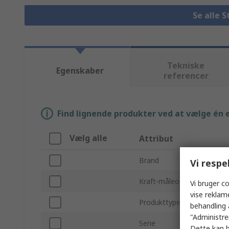
Se alle 
Tekniske
Egenskaber
referencer
Find lignende produkter ved at vælge én el
Vælg alle
Attribut
Brand
Vi respe
Kraft-måleområde
Vi bruger co
vise reklam
Produkttype
behandling 
"Administrer
Serie
Dette kan b