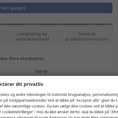
Strain gauges
Lovgivning og
Generel
oprindelsesland
produktinformation
ler flere attributter.
Værdi
Arcol Ohmite
kterer dit privatliv
Tryk
okies og andre teknologier til statistisk brugsanalyse, personalisering
er på tredjepartswebsteder. Ved at klikke på "Accepter alle" giver du 
Vejecelle
af ikke-væsentlige cookies. Du kan vælge dine cookies ved at klikke 
 cookieindstillinger". Hvis du ikke ønsker dette, skal du klikke på "Afvis
FSR
egrænse adgangen til nogle funktioner. Du kan finde flere oplysninger