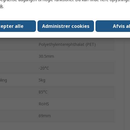
ik
.
princip
Kraftsensor
Konnektorkappe
epter alle
Administrer cookies
Afvis a
Overflade
Polyethylenterephthalat (PET)
30.5mm
-20°C
ling
5kg
85°C
RoHS
69mm