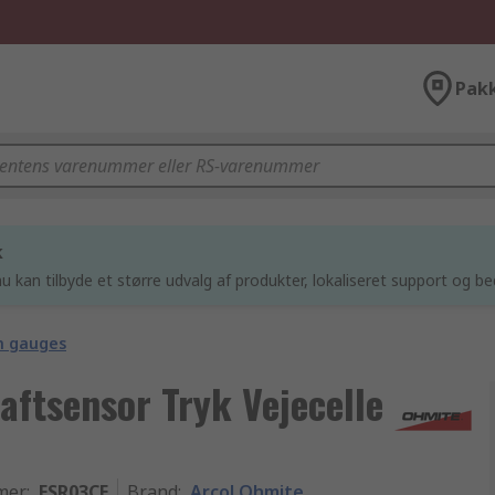
Pak
k
u kan tilbyde et større udvalg af produkter, lokaliseret support og be
n gauges
aftsensor Tryk Vejecelle
mer
:
FSR03CE
Brand
:
Arcol Ohmite