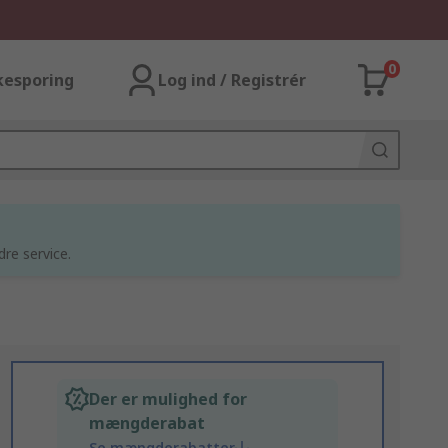
0
kesporing
Log ind / Registrér
dre service.
Der er mulighed for
mængderabat
Se mængderabatter