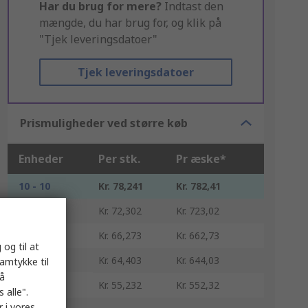
Har du brug for mere?
Indtast den
mængde, du har brug for, og klik på
"Tjek leveringsdatoer"
Tjek leveringsdatoer
Prismuligheder ved større køb
Enheder
Per stk.
Pr æske*
10 - 10
Kr. 78,241
Kr. 782,41
20 - 40
Kr. 72,302
Kr. 723,02
50 - 90
Kr. 66,273
Kr. 662,73
 og til at
100 - 190
Kr. 64,403
Kr. 644,03
samtykke til
på
200 +
Kr. 55,232
Kr. 552,32
 alle".
 i vores