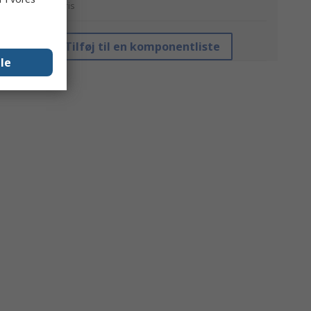
*Vejledende pris
Tilføj til en komponentliste
lle