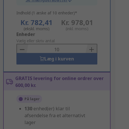
Indhold (1 æske af 10 enheder)*
Kr. 782,41
Kr. 978,01
(ekskl. moms)
(inkl. moms)
Add
Enheder
to
Vælg eller skriv antal
Basket
Læg i kurven
GRATIS levering for online ordrer over
600,00 kr.
På lager
130
enhed(er) klar til
afsendelse fra et alternativt
lager