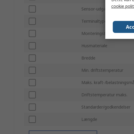
cookie polit
Sensor-udgangstype Sensor
Terminaltype
Acc
Monteringstype
Husmateriale
Bredde
Min. driftstemperatur
Maks. kraft-/belastningsmå
Driftstemperatur maks.
Standarder/godkendelser
Længde