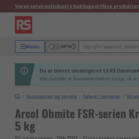
Vores services
Industry hub
Support
Nye produkter
Menu
MPN
Du er blevet omdirigeret til RS Danmar
Elfa-Distrelec er fusioneret med RS Group, så vi n
/
Automation og styring
/
Følere / sensorer
/
Strai
Arcol Ohmite FSR-serien Kr
5 kg
RS-varenummer
:
204-7507
Producentens varenum