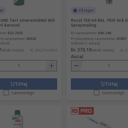
er
På lager
LUBE Tørt smøremiddel 650
Rocol 750 ml RAL 7035 Grå G
ml Aerosol
Spraymaling
mmer
823-2555
RS-varenummer
640-346
ns varenummer
30520
Producentens varenummer
47007
enhed)
Indhold (1 enhed)
7
Kr. 370,19
(ekskl. moms)
Kr. 206,37/enhed
(ekskl. moms)
Kr. 
Antal
Tilføj
Tilføj
Sammenlign
Sammenlign