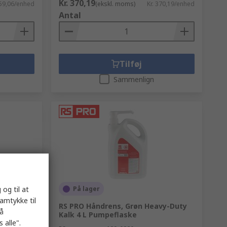
Kr. 370,19
 59,06/enhed
(ekskl. moms)
Kr. 370,19/enhed
Antal
Tilføj
Sammenlign
 og til at
På lager
samtykke til
tin
RS PRO Håndrens, Grøn Heavy-Duty
på
Kalk 4 L Pumpeflaske
 alle".