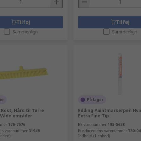
Tilføj
Tilføj
Sammenlign
Sammenlign
er
På lager
 Kost, Hård til Tørre
Edding Paintmarkerpen Hvi
 Våde områder
Extra Fine Tip
mmer
176-7576
RS-varenummer
195-5658
ns varenummer
31946
Producentens varenummer
780-04
enhed)
Indhold (1 enhed)