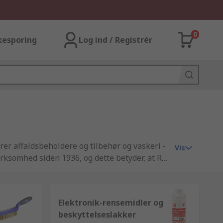
0
kesporing
Log ind / Registrér
er affaldsbeholdere og tilbehør og vaskeri -
Vis
irksomhed siden 1936, og dette betyder, at RS
erden over ved at distribuere rengøring og
e kan regne med kvaliteten af vores
 rengøring og vedligeholdelses produkter der
Elektronik-rensemidler og
om kunde har yderligere spørgsmål, medfølger
beskyttelseslakker
emt at kontakte vores erfarne