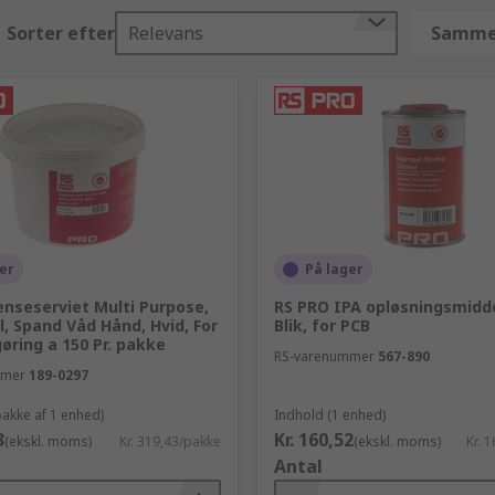
Sorter efter
Relevans
Sammen
er
På lager
enseserviet Multi Purpose,
RS PRO IPA opløsningsmidde
l, Spand Våd Hånd, Hvid, For
Blik, for PCB
ring a 150 Pr. pakke
RS-varenummer
567-890
mmer
189-0297
pakke af 1 enhed)
Indhold (1 enhed)
3
Kr. 160,52
(ekskl. moms)
Kr. 319,43/pakke
(ekskl. moms)
Kr. 
Antal