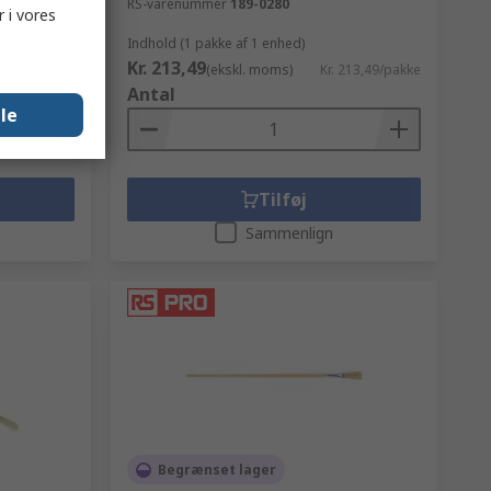
RS-varenummer
189-0280
 i vores
Indhold (1 pakke af 1 enhed)
Kr. 213,49
370,19/enhed
(ekskl. moms)
Kr. 213,49/pakke
Antal
lle
Tilføj
Sammenlign
Begrænset lager