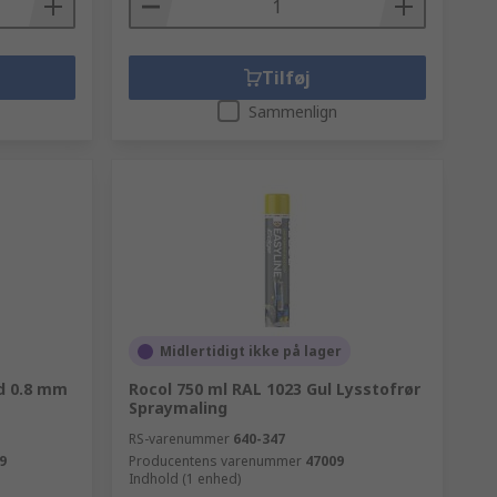
Tilføj
Sammenlign
Midlertidigt ikke på lager
d 0.8 mm
Rocol 750 ml RAL 1023 Gul Lysstofrør
Spraymaling
RS-varenummer
640-347
9
Producentens varenummer
47009
Indhold (1 enhed)