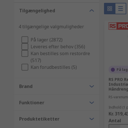
Tilgængelighed
4 tilgængelige valgmuligheder
På lager (2872)
Leveres efter behov (356)
Kan bestilles som restordre
(517)
Kan forudbestilles (5)
På lag
RS PRO R
Industria
Brand
Håndrengø
RS-varenu
Funktioner
Indhold (1 
Kr. 319,4
Produktetiketter
Antal