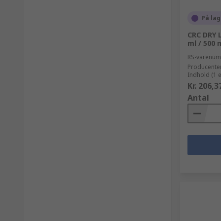
På lag
CRC DRY 
ml / 500 
RS-varenu
Producente
Indhold (1 
Kr. 206,3
Antal