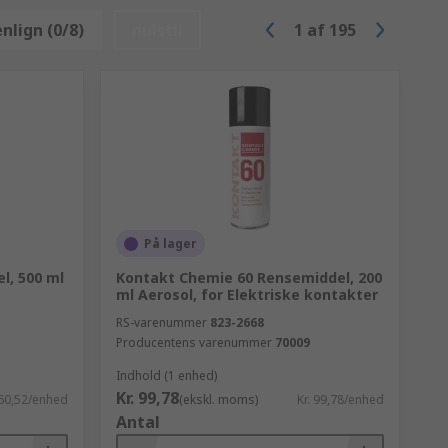
lign (0/8)
nulstil
1
af
195
På lager
l, 500 ml
Kontakt Chemie 60 Rensemiddel, 200
ml Aerosol, for Elektriske kontakter
RS-varenummer
823-2668
Producentens varenummer
70009
Indhold (1 enhed)
Kr. 99,78
160,52/enhed
(ekskl. moms)
Kr. 99,78/enhed
Antal