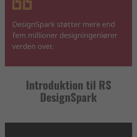
DesignSpark støtter mere end
fem millioner designingeniører
verden over.
Introduktion til RS
DesignSpark