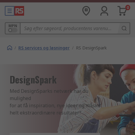
0
MPN
/
RS services og løsninger
/
RS DesignSpark
DesignSpark
Med DesignSparks netværk har du 
mulighed 

for at få inspiration, nye ideer og måske 

helt ekstraordinære resultater?