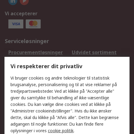
Vi accepterer
Serviceløsninger
Procurementløsninger
Udvidet sortiment
Kalibrering
Olietest og -analyse
Vi respekterer dit privatliv
DesignSpark
Teknisk Support
Dit lokale salgsteam
Eksportløsninger
Vi bruger cookies og andre teknologier til statistisk
brugsanalyse, personalisering og til at vise reklamer på
tredjepartswebsteder. Ved at klikke på "Accepter alle"
Support
giver du samtykke til behandling af ikke-væsentlige
Få hjælp
Returnering
cookies. Du kan vælge dine cookies ved at klikke på
"Administrer cookieindstillinger". Hvis du ikke ønsker
Levering
Spor min ordre
dette, skal du klikke på "Afvis alle". Dette kan begrænse
Fakturakopi
Betalingsmuligheder
adgangen til nogle funktioner. Du kan finde flere
Fordele med Mit RS
Okdo
oplysninger i vores
cookie politik
.