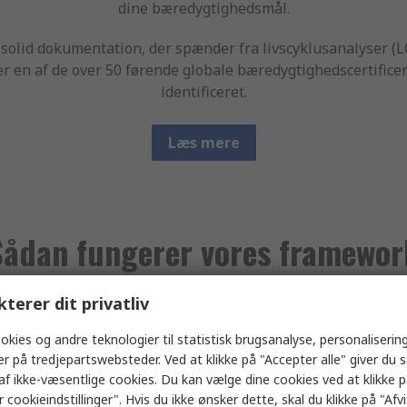
dine bæredygtighedsmål.
solid dokumentation, der spænder fra livscyklusanalyser (L
ler en af de over 50 førende globale bæredygtighedscertifice
identificeret.
Læs mere
Sådan fungerer vores framewor
kterer dit privatliv
okies og andre teknologier til statistisk brugsanalyse, personalisering
rodukter i tre forskellige typer bæredygtighedspåstande, de
er på tredjepartswebsteder. Ved at klikke på "Accepter alle" giver du 
livscyklus.
af ikke-væsentlige cookies. Du kan vælge dine cookies ved at klikke 
 cookieindstillinger". Hvis du ikke ønsker dette, skal du klikke på "Afvis