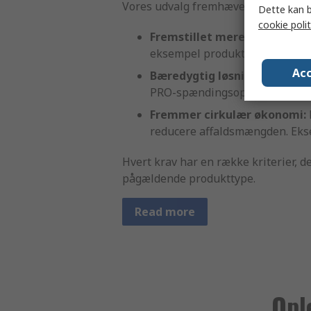
Vores udvalg fremhæver produkter
Dette kan b
cookie polit
Fremstillet mere bæredygti
eksempel produkter, der indeh
Acc
Bæredygtig løsning:
Produkter
PRO-spændingsoptimeringsenhede
Fremmer cirkulær økonomi:
reducere affaldsmængden. Ekse
Hvert krav har en række kriterier, 
pågældende produkttype.
Read more
Opl