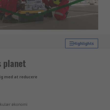
Highlights
s planet
dig med at reducere
irkulær økonomi