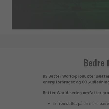
Bedre f
RS Better World-produkter sætter
energiforbruget og CO₂-udledninge
Better World-serien omfatter prod
Er fremstillet på en mere bær