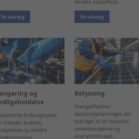
mindre miljøaftryk.
Se udvalg
Se udvalg
engøring og
Belysning
edligeholdelse
Energieffektive
belysningsløsninger, der
dustrielle forbrugsvarer,
bidrager til at reducere
r tilbyder kvalitet,
omkostningerne og
skyttelse og mindre
energiforbruget.
ljøbelastning.