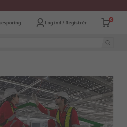
0
kesporing
Log ind / Registrér