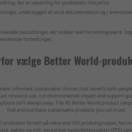
ring, der er væsentlig for produktets livscyklus
ninger, underbygget af solid dokumentation og i overenss
formerede beslutninger, der skaber reel forretningsværdi. I
enterede forbedringer.
for vælge Better World-produ
make informed, sustainable choices that benefit both peop
ce resource use, cut environmental impact and support goa
options isn’t always easy. The RS Better World product rang
find and purchase sustainable products you can trust:
00 produkter fordelt på mere end 350 produktgrupper, herun
else, kabler og stik, personligt beskyttelsesudstyr (PPE) s