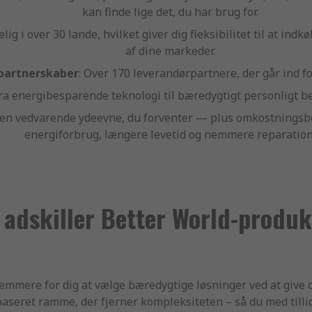
kan finde lige det, du har brug for.
elig i over 30 lande, hvilket giver dig fleksibilitet til at i
af dine markeder.
 partnerskaber
: Over 170 leverandørpartnere, der går ind f
Fra energibesparende teknologi til bæredygtigt personligt be
 den vedvarende ydeevne, du forventer — plus omkostningsb
energiforbrug, længere levetid og nemmere reparation
r adskiller Better World-produk
mmere for dig at vælge bæredygtige løsninger ved at give d
baseret ramme, der fjerner kompleksiteten – så du med tilli