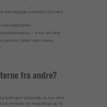
ndkøbe bæredygtige produkter på tværs
or bæredygtighed.
skyttelsesudstyr – vi har det hele.
esparelser takket være lavere
.
terne fra andre?
ig tydeligere påstande, du kan stole
d kan mindske dit miljøaftryk og nå