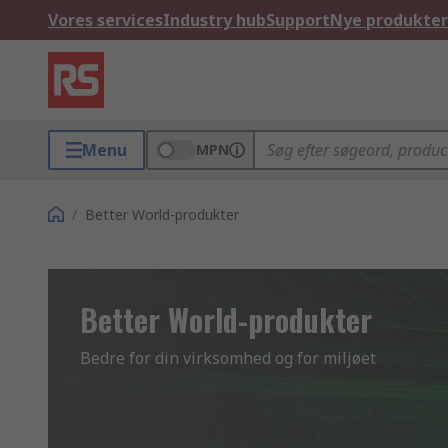
Vores services
Industry hub
Support
Nye produkter
Menu
MPN
/
Better World-produkter
Better World-produkter
Bedre for din virksomhed og for miljøet