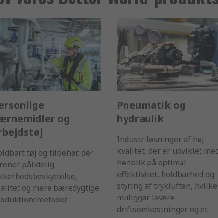
ersonlige
Pneumatik og
ærnemidler og
hydraulik
rbejdstøj
Industriløsninger af høj
kvalitet, der er udviklet me
ldbart tøj og tilbehør, der
henblik på optimal
rener pålidelig
effektivitet, holdbarhed og
kkerhedsbeskyttelse,
styring af trykluften, hvilke
alitet og mere bæredygtige
muliggør lavere
roduktionsmetoder.
driftsomkostninger og et