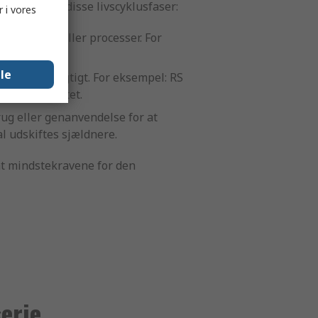
ndst én af disse livscyklusfaser:
 i vores
materialer eller processer. For
lle
t og bæredygtigt. For eksempel: RS
ge til elnettet.
ug eller genanvendelse for at
l udskiftes sjældnere.
amt mindstekravene for den
erie