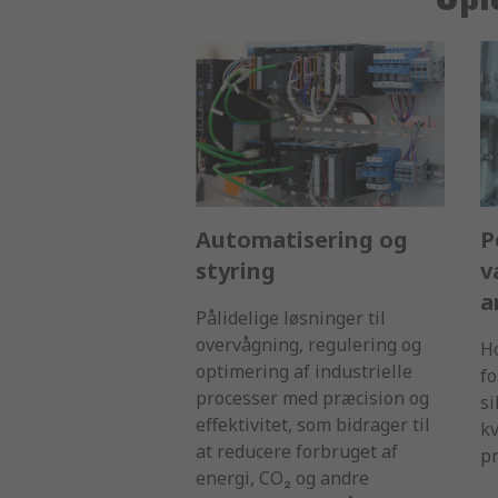
Automatisering og
P
styring
v
a
Pålidelige løsninger til
overvågning, regulering og
Ho
optimering af industrielle
fo
processer med præcision og
si
effektivitet, som bidrager til
kv
at reducere forbruget af
p
energi, CO₂ og andre