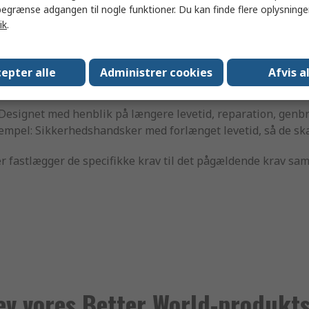
 med
mindst én
væsentlig forbedring af bæredygtigheden i mi
egrænse adgangen til nogle funktioner. Du kan finde flere oplysninger
ik
.
gt
: Produkter, der fremstilles ved hjælp af mere bæredygtige 
older genanvendte materialer.
epter alle
Administrer cookies
Afvis a
, der hjælper dig med at drive din virksomhed mere effektiv
r, der sparer energi ved at føre overskydende strøm tilba
Designet med henblik på længere levetid, reparation, genbr
mpel: Sikkerhedshandsker med forlænget levetid, så de ska
der fastlægger de specifikke krav til det pågældende krav s
ev vores Better World-produkts