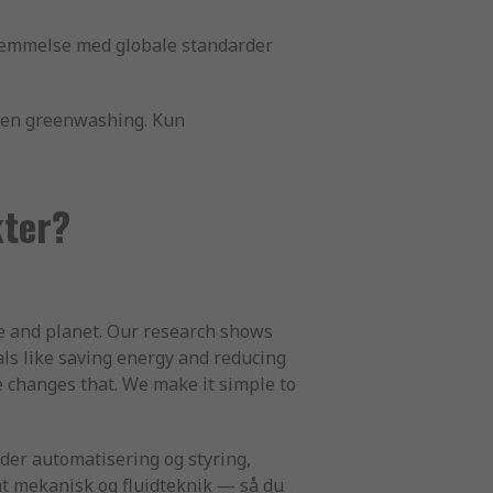
temmelse med globale standarder
ngen greenwashing. Kun
kter?
le and planet. Our research shows
ls like saving energy and reducing
e changes that. We make it simple to
der automatisering og styring,
amt mekanisk og fluidteknik — så du