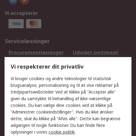
Vi accepterer
Serviceløsninger
Procurementløsninger
Udvidet sortiment
Kalibrering
Olietest og -analyse
Vi respekterer dit privatliv
DesignSpark
Teknisk Support
Dit lokale salgsteam
Eksportløsninger
Vi bruger cookies og andre teknologier til statistisk
brugsanalyse, personalisering og til at vise reklamer på
tredjepartswebsteder. Ved at klikke på "Accepter alle"
Support
giver du samtykke til behandling af ikke-væsentlige
Få hjælp
Returnering
cookies. Du kan vælge dine cookies ved at klikke på
"Administrer cookieindstillinger". Hvis du ikke ønsker
Levering
Spor min ordre
dette, skal du klikke på "Afvis alle". Dette kan begrænse
Fakturakopi
Betalingsmuligheder
adgangen til nogle funktioner. Du kan finde flere
Fordele med Mit RS
Okdo
oplysninger i vores
cookie politik
.