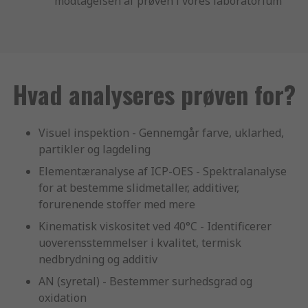
modtagelsen af prøven i vores laboratorium
Hvad analyseres prøven for?
Visuel inspektion - Gennemgår farve, uklarhed,
partikler og lagdeling
Elementæranalyse af ICP-OES - Spektralanalyse
for at bestemme slidmetaller, additiver,
forurenende stoffer med mere
Kinematisk viskositet ved 40°C - Identificerer
uoverensstemmelser i kvalitet, termisk
nedbrydning og additiv
AN (syretal) - Bestemmer surhedsgrad og
oxidation