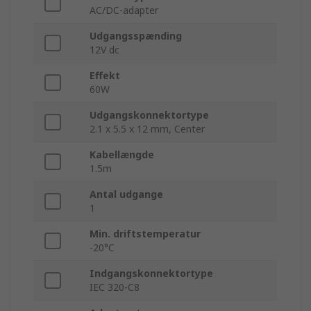
AC/DC-adapter
Udgangsspænding
12V dc
Effekt
60W
Udgangskonnektortype
2.1 x 5.5 x 12 mm, Center
Kabellængde
1.5m
Antal udgange
1
Min. driftstemperatur
-20°C
Indgangskonnektortype
IEC 320-C8