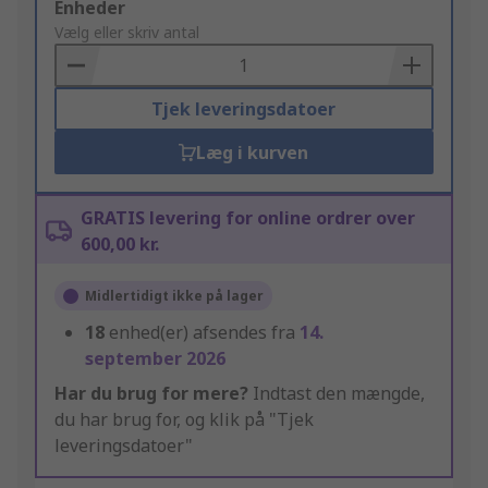
Add
Enheder
to
Vælg eller skriv antal
Basket
Tjek leveringsdatoer
Læg i kurven
GRATIS levering for online ordrer over
600,00 kr.
Midlertidigt ikke på lager
18
enhed(er) afsendes fra
14.
september 2026
Har du brug for mere?
Indtast den mængde,
du har brug for, og klik på "Tjek
leveringsdatoer"