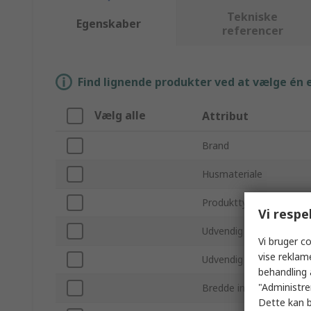
Tekniske
Egenskaber
referencer
Find lignende produkter ved at vælge én el
Vælg alle
Attribut
Brand
Husmateriale
Produkttype
Vi respe
Udvendig højde
Vi bruger co
vise reklam
Udvendig bredde
behandling 
"Administrer
Bredde indvendig
Dette kan b