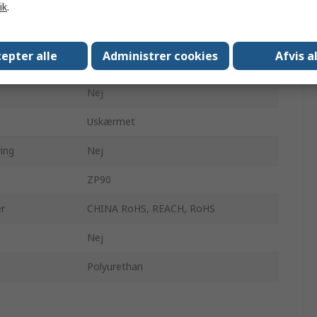
IP67
ik
.
Lysegrå
epter alle
Administrer cookies
Afvis a
Lysegrå
Nej
Uskærmet
ring
Nej
ZP90
r
CHINA RoHS, REACH, RoHS
Nej
Polyurethan