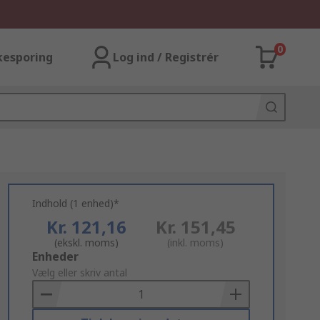
0
kesporing
Log ind / Registrér
Indhold (1 enhed)*
Kr. 121,16
Kr. 151,45
(ekskl. moms)
(inkl. moms)
Add
Enheder
to
Vælg eller skriv antal
Basket