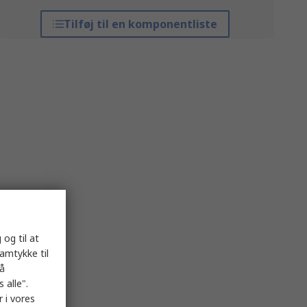
Tilføj til en komponentliste
 og til at
samtykke til
på
 alle".
 i vores