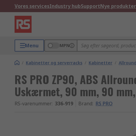
Vores services
Industry hub
Support
Nye produkter
Menu
MPN
/
Kabinetter og serverracks
/
Kabinetter
/
Allroun
RS PRO ZP90, ABS Allround
Uskærmet, 90 mm, 90 mm, 
RS-varenummer
:
336-919
Brand
:
RS PRO