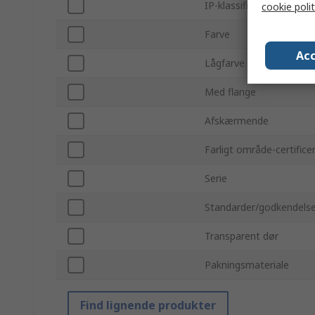
IP-klassificering
cookie polit
Farve
Acc
Lågfarve
Med flange
Afskærmende
Farligt område-certifice
Serie
Standarder/godkendelse
Transparent dør
Pakningsmateriale
Find lignende produkter