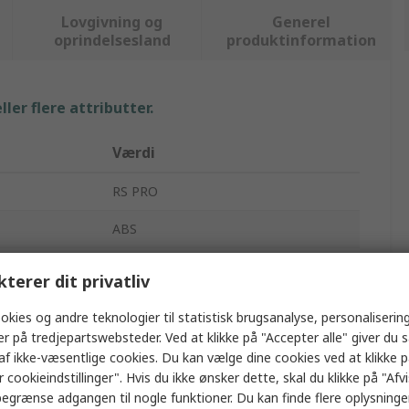
Lovgivning og
Generel
oprindelsesland
produktinformation
ler flere attributter.
Værdi
RS PRO
ABS
Allround kabinet
kterer dit privatliv
60mm
okies og andre teknologier til statistisk brugsanalyse, personalisering
er på tredjepartswebsteder. Ved at klikke på "Accepter alle" giver du 
90mm
af ikke-væsentlige cookies. Du kan vælge dine cookies ved at klikke 
 cookieindstillinger". Hvis du ikke ønsker dette, skal du klikke på "Afvis
90mm
egrænse adgangen til nogle funktioner. Du kan finde flere oplysninger