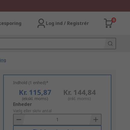
0
kesporing
Log ind / Registrér
ing
Indhold (1 enhed)*
Kr. 115,87
Kr. 144,84
(ekskl. moms)
(inkl. moms)
Add
Enheder
to
Vælg eller skriv antal
Basket