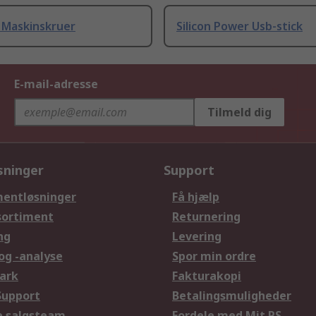
 Maskinskruer
Silicon Power Usb-stick
E-mail-adresse
Tilmeld dig
sninger
Support
entløsninger
Få hjælp
sortiment
Returnering
ng
Levering
og -analyse
Spor min ordre
ark
Fakturakopi
Support
Betalingsmuligheder
le salgsteam
Fordele med Mit RS