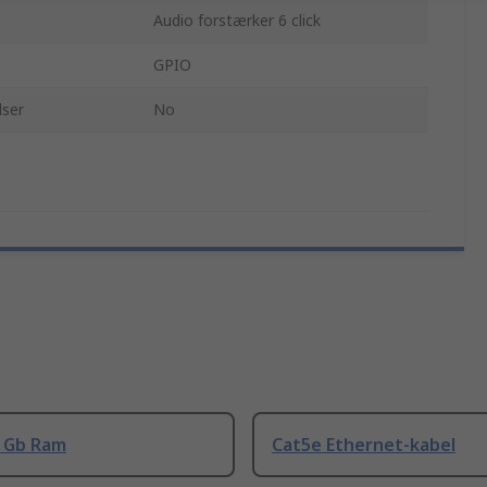
Audio forstærker 6 click
GPIO
lser
No
8 Gb Ram
Cat5e Ethernet-kabel