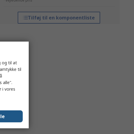
*Vejledende pris
Tilføj til en komponentliste
 og til at
samtykke til
på
 alle".
 i vores
lle