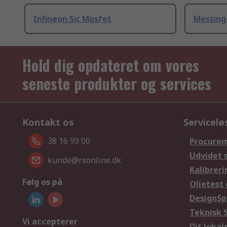
Infineon Sic Mosfet
Messing
Hold dig opdateret om vores
seneste produkter og services
Kontakt os
Servicelø
38 16 99 00
Procurem
Udvidet 
kunde@rsonline.dk
Kalibreri
Følg os på
Olietest 
DesignSp
Teknisk 
Vi accepterer
Dit loka