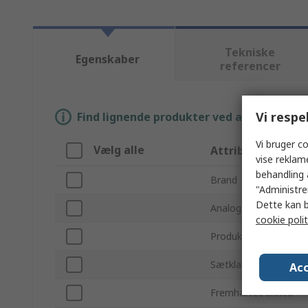
Tekniske
Egenskaber
referencer
Vi respe
Find lignende produkter ved at vælge én el
Vi bruger co
Vælg alle
Attribut
vise reklam
behandling 
Brand
"Administrer
Dette kan b
Analog funktion
cookie polit
Produkttype
Sætklassifikation
Acc
Fremhævet enhed