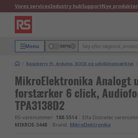
Vores services
Industry hub
Support
Nye produkter
Menu
MPN
/
Raspberry Pi, Arduino, ROCK og udviklingsværktøj
/
MikroElektronika Analogt 
forstærker 6 click, Audiofor
TPA3138D2
RS-varenummer
:
188-5514
Elfa Distrelec varenum
MIKROE-3448
Brand
:
MikroElektronika