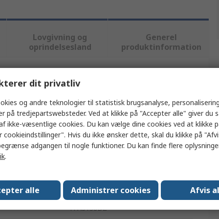
Lovgivning og
Generel
oprindelsesland
produktinformation
kterer dit privatliv
ler flere attributter.
okies og andre teknologier til statistisk brugsanalyse, personalisering
Værdi
er på tredjepartswebsteder. Ved at klikke på "Accepter alle" giver du 
af ikke-væsentlige cookies. Du kan vælge dine cookies ved at klikke 
MikroElektronika
 cookieindstillinger". Hvis du ikke ønsker dette, skal du klikke på "Afvis
egrænse adgangen til nogle funktioner. Du kan finde flere oplysninger
Audioforstærker
ik
.
Analogt udviklingssæt
Click-tavle
epter alle
Administrer cookies
Afvis a
TPA3138D2