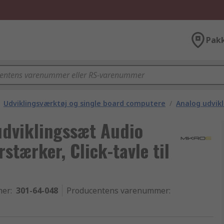
Pak
Udviklingsværktøj og single board computere
/
Analog udvikl
udviklingssæt Audio
stærker, Click-tavle til
mer
:
301-64-048
Producentens varenummer
: