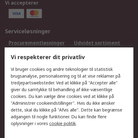
Vi accepterer
Serviceløsninger
Procurementløsninger
Udvidet sortiment
Kalibrering
Olietest og -analyse
Vi respekterer dit privatliv
DesignSpark
Teknisk Support
Dit lokale salgsteam
Eksportløsninger
Vi bruger cookies og andre teknologier til statistisk
brugsanalyse, personalisering og til at vise reklamer på
tredjepartswebsteder. Ved at klikke på "Accepter alle"
Support
giver du samtykke til behandling af ikke-væsentlige
Få hjælp
Returnering
cookies. Du kan vælge dine cookies ved at klikke på
"Administrer cookieindstillinger". Hvis du ikke ønsker
Levering
Spor min ordre
dette, skal du klikke på "Afvis alle". Dette kan begrænse
Fakturakopi
Betalingsmuligheder
adgangen til nogle funktioner. Du kan finde flere
Fordele med Mit RS
Okdo
oplysninger i vores
cookie politik
.
Om RS