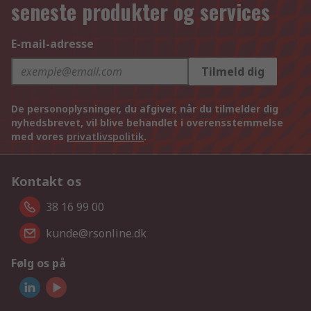
seneste produkter og services
E-mail-adresse
Tilmeld dig
De personoplysninger, du afgiver, når du tilmelder dig
nyhedsbrevet, vil blive behandlet i overensstemmelse
med vores
privatlivspolitik
.
Kontakt os
38 16 99 00
kunde@rsonline.dk
Følg os på