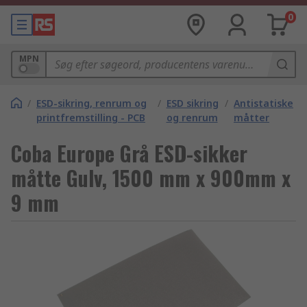
0
MPN
/
ESD-sikring, renrum og
/
ESD sikring
/
Antistatiske
printfremstilling - PCB
og renrum
måtter
Coba Europe Grå ESD-sikker
måtte Gulv, 1500 mm x 900mm x
9 mm