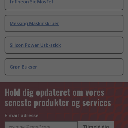
Infineon Sic Mosfet
Messing Maskinskruer
Silicon Power Usb-stick
Grøn Bukser
Hold dig opdateret om vores
seneste produkter og services
E-mail-adresse
Tilmeld dig