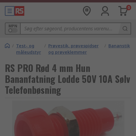
0
MPN
/
Test- og
/
Prøvestik, prøvespidser
/
Bananstik
måleudstyr
og prøveklemmer
RS PRO Rød 4 mm Hun
Bananfatning Lodde 50V 10A Sølv
Telefonbøsning