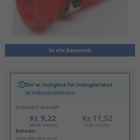
Se alle Bananstik
Der er mulighed for mængderabat
Se mængderabatter
Indhold (1 enhed)*
Kr. 9,22
Kr. 11,52
(ekskl. moms)
(inkl. moms)
Add
Enheder
to
Vælg eller skriv antal