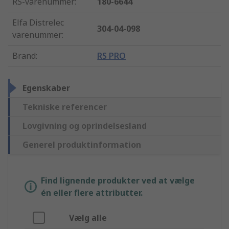
RS-varenummer
:
180-6644
Elfa Distrelec
304-04-098
varenummer
:
Brand
:
RS PRO
Egenskaber
Tekniske referencer
Lovgivning og oprindelsesland
Generel produktinformation
Find lignende produkter ved at vælge
én eller flere attributter.
Vælg alle