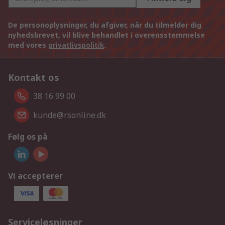
De personoplysninger, du afgiver, når du tilmelder dig
nyhedsbrevet, vil blive behandlet i overensstemmelse
med vores
privatlivspolitik
.
Kontakt os
38 16 99 00
kunde@rsonline.dk
Følg os på
Vi accepterer
Serviceløsninger