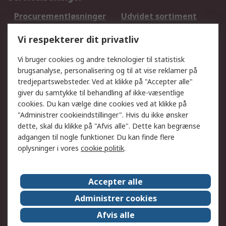
Procurementløsninger
Udvidet sortiment
Kalibrering
Olietest og -analyse
Vi respekterer dit privatliv
DesignSpark
Teknisk Support
Dit lokale salgsteam
Eksportløsninger
Vi bruger cookies og andre teknologier til statistisk
brugsanalyse, personalisering og til at vise reklamer på
tredjepartswebsteder. Ved at klikke på "Accepter alle"
Support
giver du samtykke til behandling af ikke-væsentlige
Få hjælp
Returnering
cookies. Du kan vælge dine cookies ved at klikke på
"Administrer cookieindstillinger". Hvis du ikke ønsker
Levering
Spor min ordre
dette, skal du klikke på "Afvis alle". Dette kan begrænse
Fakturakopi
Betalingsmuligheder
adgangen til nogle funktioner. Du kan finde flere
Fordele med Mit RS
Okdo
oplysninger i vores
cookie politik
.
Om RS
Accepter alle
Om RS
Salgsbetingelser
Administrer cookies
Det juridiske
Pressecenter
Afvis alle
Job hos RS
ESG