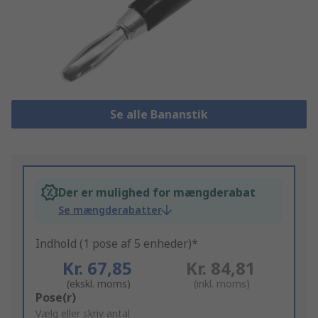
Se alle Bananstik
Der er mulighed for mængderabat
Se mængderabatter
Indhold (1 pose af 5 enheder)*
Kr. 67,85
Kr. 84,81
(ekskl. moms)
(inkl. moms)
Add
Pose(r)
to
Vælg eller skriv antal