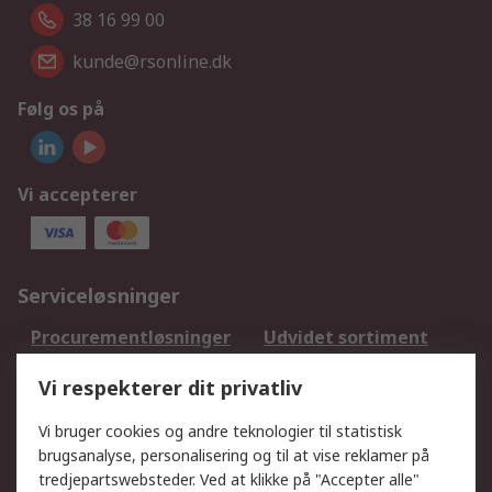
38 16 99 00
kunde@rsonline.dk
Følg os på
Vi accepterer
Serviceløsninger
Procurementløsninger
Udvidet sortiment
Kalibrering
Olietest og -analyse
Vi respekterer dit privatliv
DesignSpark
Teknisk Support
Dit lokale salgsteam
Eksportløsninger
Vi bruger cookies og andre teknologier til statistisk
brugsanalyse, personalisering og til at vise reklamer på
tredjepartswebsteder. Ved at klikke på "Accepter alle"
Support