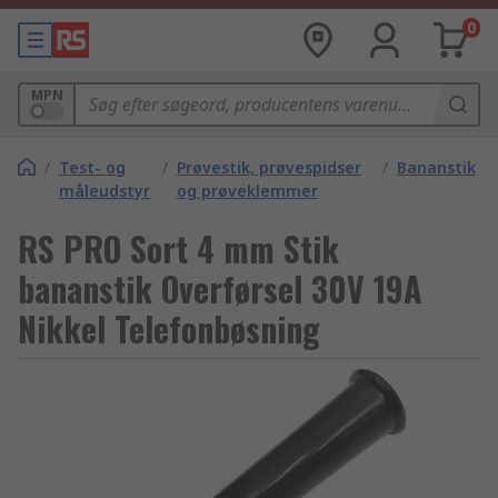
0
MPN
/
Test- og
/
Prøvestik, prøvespidser
/
Bananstik
måleudstyr
og prøveklemmer
RS PRO Sort 4 mm Stik
bananstik Overførsel 30V 19A
Nikkel Telefonbøsning