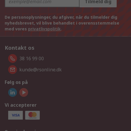
Tilmeld dig
De personoplysninger, du afgiver, når du tilmelder dig
nyhedsbrevet, vil blive behandlet i overensstemmelse
med vores
privatlivspolitik
.
Kontakt os
38 16 99 00
kunde@rsonline.dk
Følg os på
Vi accepterer