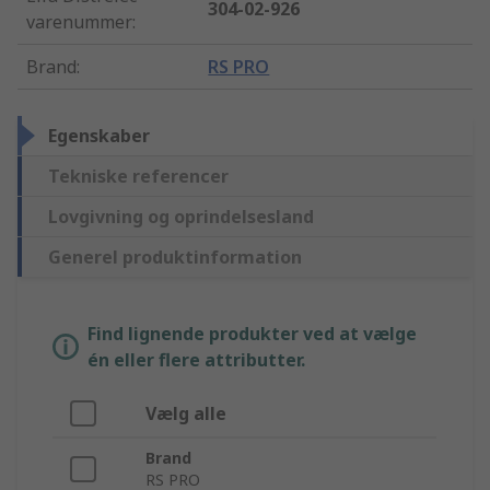
304-02-926
varenummer
:
Brand
:
RS PRO
Egenskaber
Tekniske referencer
Lovgivning og oprindelsesland
Generel produktinformation
Find lignende produkter ved at vælge
én eller flere attributter.
Vælg alle
Brand
RS PRO