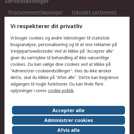
Serviceløsninger
Procurementløsninger
Udvidet sortiment
Kalibrering
Olietest og -analyse
Vi respekterer dit privatliv
DesignSpark
Teknisk Support
Dit lokale salgsteam
Eksportløsninger
Vi bruger cookies og andre teknologier til statistisk
brugsanalyse, personalisering og til at vise reklamer på
tredjepartswebsteder. Ved at klikke på "Accepter alle"
Support
giver du samtykke til behandling af ikke-væsentlige
Få hjælp
Returnering
cookies. Du kan vælge dine cookies ved at klikke på
"Administrer cookieindstillinger". Hvis du ikke ønsker
Levering
Spor min ordre
dette, skal du klikke på "Afvis alle". Dette kan begrænse
Fakturakopi
Betalingsmuligheder
adgangen til nogle funktioner. Du kan finde flere
Fordele med Mit RS
Okdo
oplysninger i vores
cookie politik
.
Om RS
Accepter alle
Om RS
Salgsbetingelser
Administrer cookies
Det juridiske
Pressecenter
Afvis alle
Job hos RS
ESG