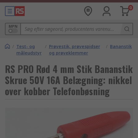
0
MPN
/
Test- og
/
Prøvestik, prøvespidser
/
Bananstik
måleudstyr
og prøveklemmer
RS PRO Rød 4 mm Stik Bananstik
Skrue 50V 16A Belægning: nikkel
over kobber Telefonbøsning