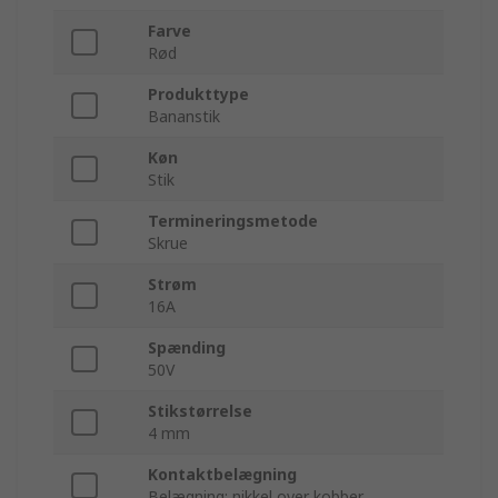
Farve
Rød
Produkttype
Bananstik
Køn
Stik
Termineringsmetode
Skrue
Strøm
16A
Spænding
50V
Stikstørrelse
4 mm
Kontaktbelægning
Belægning: nikkel over kobber