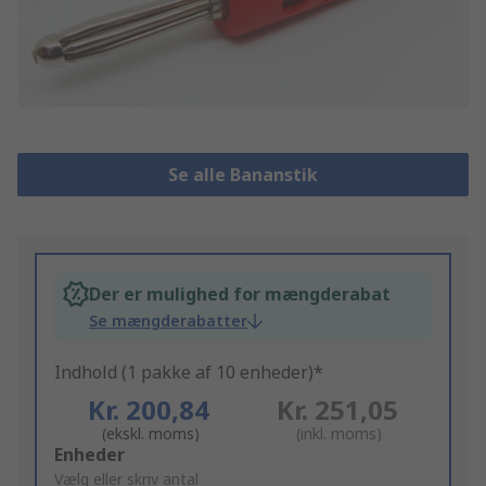
Se alle Bananstik
Der er mulighed for mængderabat
Se mængderabatter
Indhold (1 pakke af 10 enheder)*
Kr. 200,84
Kr. 251,05
(ekskl. moms)
(inkl. moms)
Add
Enheder
to
Vælg eller skriv antal