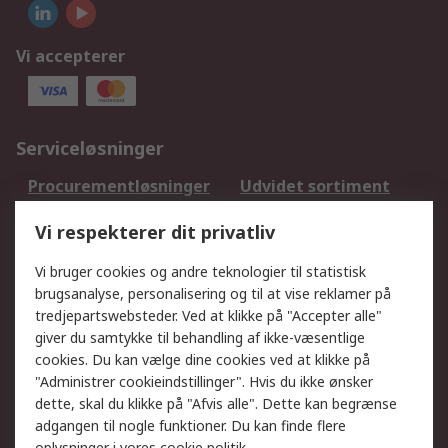
Vi accepterer
Serviceløsninger
Procurementløsninger
Udvidet sortiment
Kalibrering
Olietest og -analyse
Vi respekterer dit privatliv
DesignSpark
Teknisk Support
Dit lokale salgsteam
Eksportløsninger
Vi bruger cookies og andre teknologier til statistisk
brugsanalyse, personalisering og til at vise reklamer på
tredjepartswebsteder. Ved at klikke på "Accepter alle"
Support
giver du samtykke til behandling af ikke-væsentlige
Få hjælp
Returnering
cookies. Du kan vælge dine cookies ved at klikke på
"Administrer cookieindstillinger". Hvis du ikke ønsker
Levering
Spor min ordre
dette, skal du klikke på "Afvis alle". Dette kan begrænse
Fakturakopi
Betalingsmuligheder
adgangen til nogle funktioner. Du kan finde flere
Fordele med Mit RS
Okdo
oplysninger i vores
cookie politik
.