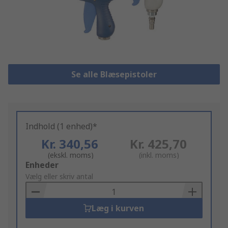
Se alle Blæsepistoler
Indhold (1 enhed)*
Kr. 340,56
Kr. 425,70
(ekskl. moms)
(inkl. moms)
Add
Enheder
to
Vælg eller skriv antal
Basket
Læg i kurven