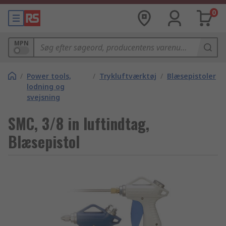
0
MPN
/
Power tools,
/
Trykluftværktøj
/
Blæsepistoler
lodning og
svejsning
SMC, 3/8 in luftindtag,
Blæsepistol