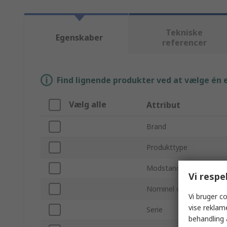
Tekniske
Egenskaber
referencer
Find lignende produkter ved at vælge én el
Vælg alle
Attribut
Brand
Produkttype
Modstand
Vi respe
Nominel effekt
Vi bruger co
vise reklam
Serie
behandling 