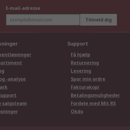
E-mail-adresse
Tilmeld dig
sninger
Support
entløsninger
Få hjælp
sortiment
Returnering
ng
Levering
og -analyse
Spor min ordre
ark
Fakturakopi
Support
Betalingsmuligheder
le salgsteam
Fordele med Mit RS
øsninger
Okdo