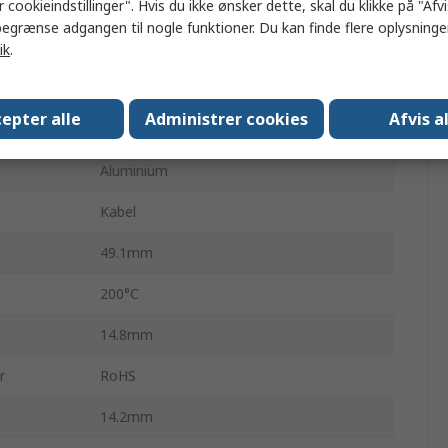
 cookieindstillinger". Hvis du ikke ønsker dette, skal du klikke på "Afvis
Aluminium
egrænse adgangen til nogle funktioner. Du kan finde flere oplysninger
100 ppm/°C
ik
.
±1 %
epter alle
Administrer cookies
Afvis a
Nej
Aluminium
Kabel
49.1mm
200°C
14.8mm
r
RoHS
14.2mm