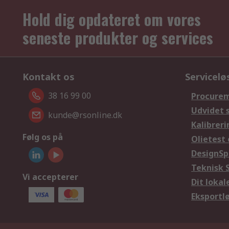
Hold dig opdateret om vores
seneste produkter og services
Kontakt os
Servicelø
38 16 99 00
Procurem
Udvidet 
kunde@rsonline.dk
Kalibreri
Følg os på
Olietest 
DesignSp
Teknisk 
Vi accepterer
Dit loka
Eksportl