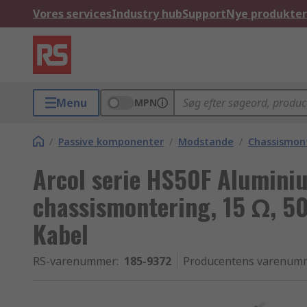
Vores services
Industry hub
Support
Nye produkter
Menu
MPN
/
Passive komponenter
/
Modstande
/
Chassismon
Arcol serie HS50F Alumini
chassismontering, 15 Ω, 5
Kabel
RS-varenummer
:
185-9372
Producentens varenum