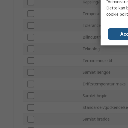
"Administrer
Kapsling/hus
Dette kan b
Temperaturkoefficient
cookie polit
Tolerance
Acc
Bilindustristandarder
Teknologi
Termineringsstil
Samlet længde
Driftstemperatur maks.
Samlet højde
Standarder/godkendelse
Samlet bredde