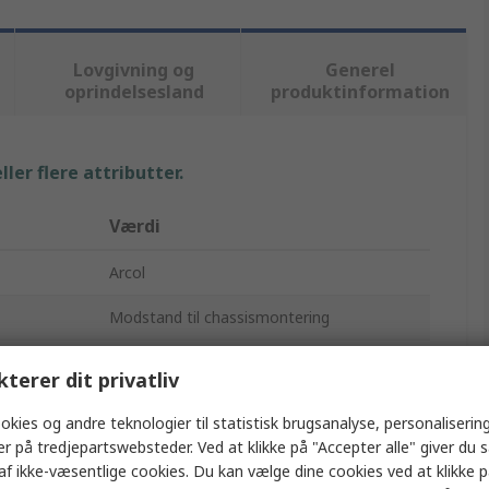
Lovgivning og
Generel
oprindelsesland
produktinformation
ler flere attributter.
Værdi
Arcol
Modstand til chassismontering
15Ω
kterer dit privatliv
50W
okies og andre teknologier til statistisk brugsanalyse, personalisering
er på tredjepartswebsteder. Ved at klikke på "Accepter alle" giver du 
HS50F
af ikke-væsentlige cookies. Du kan vælge dine cookies ved at klikke 