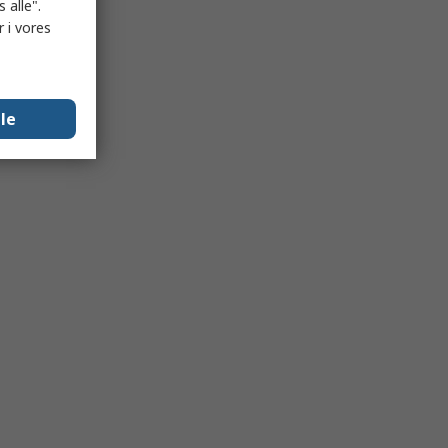
 alle".
 i vores
lle