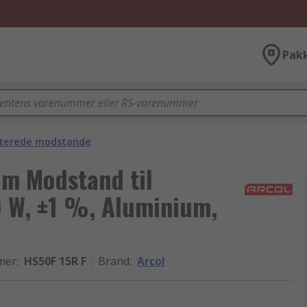
Pak
terede modstande
um Modstand til
0 W, ±1 %, Aluminium,
mer
:
HS50F 15R F
Brand
:
Arcol