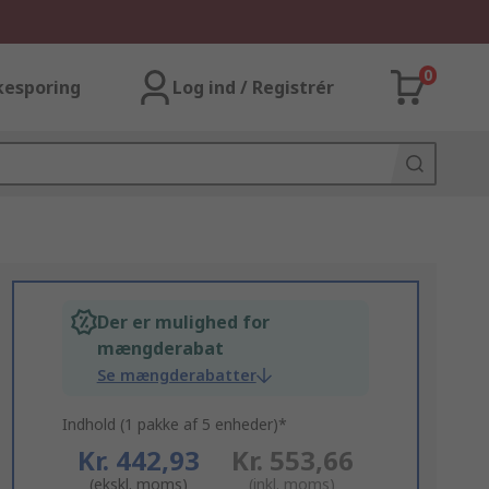
0
kesporing
Log ind / Registrér
Der er mulighed for
mængderabat
Se mængderabatter
Indhold (1 pakke af 5 enheder)*
Kr. 442,93
Kr. 553,66
(ekskl. moms)
(inkl. moms)