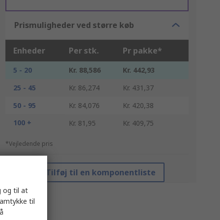
Prismuligheder ved større køb
Enheder
Per stk.
Pr pakke*
5 - 20
Kr. 88,586
Kr. 442,93
25 - 45
Kr. 86,274
Kr. 431,37
50 - 95
Kr. 84,076
Kr. 420,38
100 +
Kr. 81,95
Kr. 409,75
*Vejledende pris
Tilføj til en komponentliste
 og til at
samtykke til
på