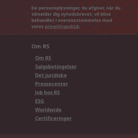
De personoplysninger, du afgiver, når du
tilmelder dig nyhedsbrevet, vil blive
behandlet i overensstemmelse med
vores
privatlivspolitik
.
Om RS
Om RS
Salgsbetingelser
Det juridiske
Pressecenter
Job hos RS
ESG
Worldwide
Certificeringer