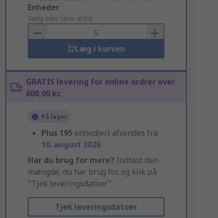
Add
Enheder
to
Vælg eller skriv antal
Basket
Læg i kurven
GRATIS levering for online ordrer over
600,00 kr.
På lager
Plus
195
enhed(er) afsendes fra
10. august 2026
Har du brug for mere?
Indtast den
mængde, du har brug for, og klik på
"Tjek leveringsdatoer"
Tjek leveringsdatoer