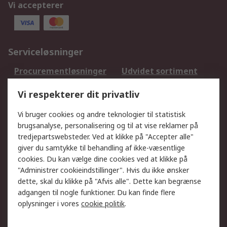
Vi accepterer
Serviceløsninger
Procurementløsninger
Udvidet sortiment
Kalibrering
Olietest og -analyse
Vi respekterer dit privatliv
DesignSpark
Teknisk Support
Dit lokale salgsteam
Eksportløsninger
Vi bruger cookies og andre teknologier til statistisk
brugsanalyse, personalisering og til at vise reklamer på
tredjepartswebsteder. Ved at klikke på "Accepter alle"
Support
giver du samtykke til behandling af ikke-væsentlige
Få hjælp
Returnering
cookies. Du kan vælge dine cookies ved at klikke på
"Administrer cookieindstillinger". Hvis du ikke ønsker
Levering
Spor min ordre
dette, skal du klikke på "Afvis alle". Dette kan begrænse
Fakturakopi
Betalingsmuligheder
adgangen til nogle funktioner. Du kan finde flere
Fordele med Mit RS
Okdo
oplysninger i vores
cookie politik
.
Om RS