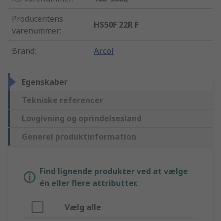
Producentens
HS50F 22R F
varenummer
:
Brand
:
Arcol
Egenskaber
Tekniske referencer
Lovgivning og oprindelsesland
Generel produktinformation
Find lignende produkter ved at vælge
én eller flere attributter.
Vælg alle