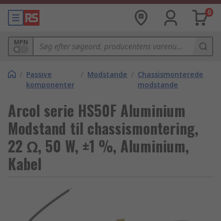
0
MPN
/
Passive
/
Modstande
/
Chassismonterede
komponenter
modstande
Arcol serie HS50F Aluminium
Modstand til chassismontering,
22 Ω, 50 W, ±1 %, Aluminium,
Kabel