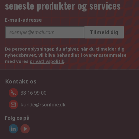
seneste produkter og services
E-mail-adresse
Tilmeld dig
De personoplysninger, du afgiver, når du tilmelder dig
nyhedsbrevet, vil blive behandlet i overensstemmelse
med vores
privatlivspolitik
.
Kontakt os
38 16 99 00
kunde@rsonline.dk
Følg os på