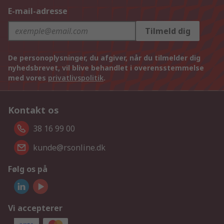
E-mail-adresse
Tilmeld dig
De personoplysninger, du afgiver, når du tilmelder dig
nyhedsbrevet, vil blive behandlet i overensstemmelse
med vores
privatlivspolitik
.
Kontakt os
38 16 99 00
kunde@rsonline.dk
Følg os på
Vi accepterer