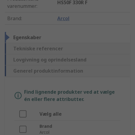
HS50F 330R F
varenummer
:
Brand
:
Arcol
Egenskaber
Tekniske referencer
Lovgivning og oprindelsesland
Generel produktinformation
Find lignende produkter ved at vælge
én eller flere attributter.
Vælg alle
Brand
Arcol