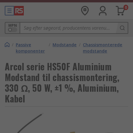
0
MPN
/
Passive
/
Modstande
/
Chassismonterede
komponenter
modstande
Arcol serie HS50F Aluminium
Modstand til chassismontering,
330 Ω, 50 W, ±1 %, Aluminium,
Kabel