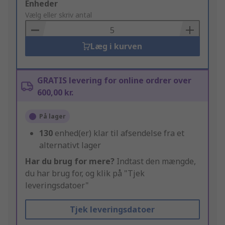
Add
Enheder
to
Vælg eller skriv antal
Basket
Læg i kurven
GRATIS levering for online ordrer over
600,00 kr.
På lager
130
enhed(er) klar til afsendelse fra et
alternativt lager
Har du brug for mere?
Indtast den mængde,
du har brug for, og klik på "Tjek
leveringsdatoer"
Tjek leveringsdatoer