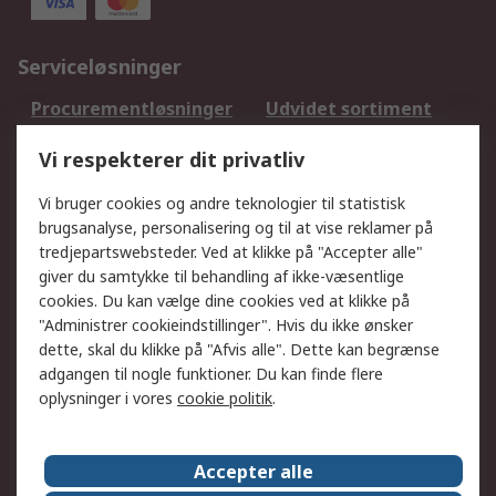
Serviceløsninger
Procurementløsninger
Udvidet sortiment
Kalibrering
Olietest og -analyse
Vi respekterer dit privatliv
DesignSpark
Teknisk Support
Dit lokale salgsteam
Eksportløsninger
Vi bruger cookies og andre teknologier til statistisk
brugsanalyse, personalisering og til at vise reklamer på
tredjepartswebsteder. Ved at klikke på "Accepter alle"
Support
giver du samtykke til behandling af ikke-væsentlige
Få hjælp
Returnering
cookies. Du kan vælge dine cookies ved at klikke på
"Administrer cookieindstillinger". Hvis du ikke ønsker
Levering
Spor min ordre
dette, skal du klikke på "Afvis alle". Dette kan begrænse
Fakturakopi
Betalingsmuligheder
adgangen til nogle funktioner. Du kan finde flere
Fordele med Mit RS
Okdo
oplysninger i vores
cookie politik
.
Om RS
Accepter alle
Om RS
Salgsbetingelser