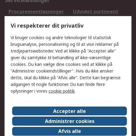
Serviceløsninger
Procurementløsninger
Udvidet sortiment
Kalibrering
Olietest og -analyse
Vi respekterer dit privatliv
DesignSpark
Teknisk Support
Dit lokale salgsteam
Eksportløsninger
Vi bruger cookies og andre teknologier til statistisk
brugsanalyse, personalisering og til at vise reklamer på
tredjepartswebsteder. Ved at klikke på "Accepter alle"
Support
giver du samtykke til behandling af ikke-væsentlige
Få hjælp
Returnering
cookies. Du kan vælge dine cookies ved at klikke på
"Administrer cookieindstillinger". Hvis du ikke ønsker
Levering
Spor min ordre
dette, skal du klikke på "Afvis alle". Dette kan begrænse
Fakturakopi
Betalingsmuligheder
adgangen til nogle funktioner. Du kan finde flere
Fordele med Mit RS
Okdo
oplysninger i vores
cookie politik
.
Om RS
Accepter alle
Om RS
Salgsbetingelser
Administrer cookies
Det juridiske
Pressecenter
Afvis alle
Job hos RS
ESG