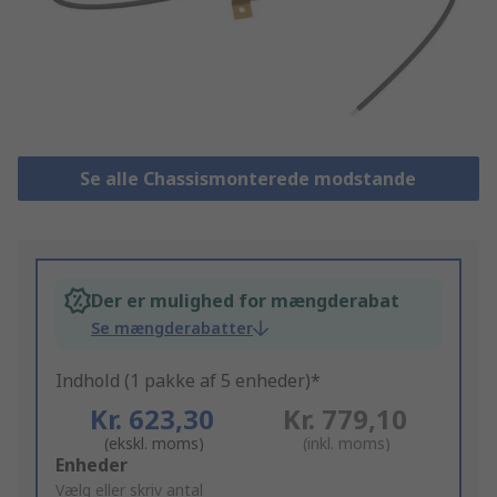
Se alle Chassismonterede modstande
Der er mulighed for mængderabat
Se mængderabatter
Indhold (1 pakke af 5 enheder)*
Kr. 623,30
Kr. 779,10
(ekskl. moms)
(inkl. moms)
Add
Enheder
to
Vælg eller skriv antal