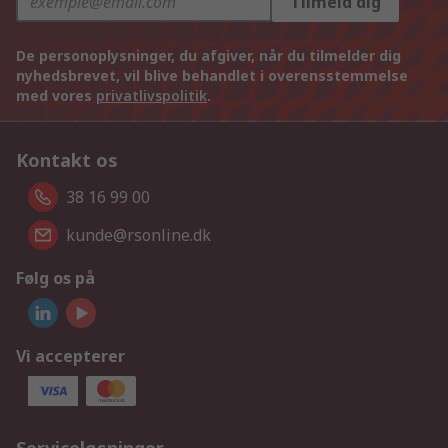
Tilmeld dig
De personoplysninger, du afgiver, når du tilmelder dig
nyhedsbrevet, vil blive behandlet i overensstemmelse
med vores
privatlivspolitik
.
Kontakt os
38 16 99 00
kunde@rsonline.dk
Følg os på
Vi accepterer