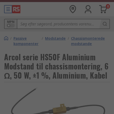
0
MPN
/
Passive
/
Modstande
/
Chassismonterede
komponenter
modstande
Arcol serie HS50F Aluminium
Modstand til chassismontering, 6
Ω, 50 W, ±1 %, Aluminium, Kabel