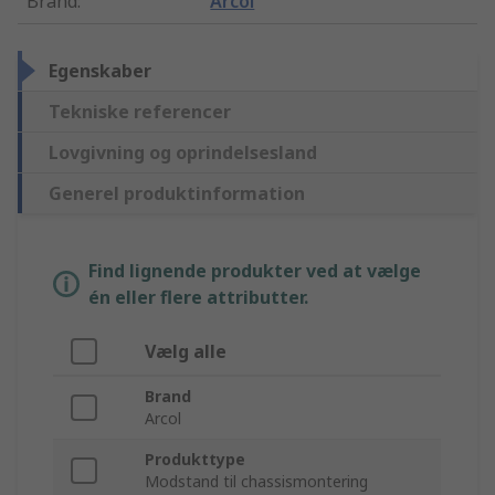
Brand
:
Arcol
Egenskaber
Tekniske referencer
Lovgivning og oprindelsesland
Generel produktinformation
Find lignende produkter ved at vælge
én eller flere attributter.
Vælg alle
Brand
Arcol
Produkttype
Modstand til chassismontering