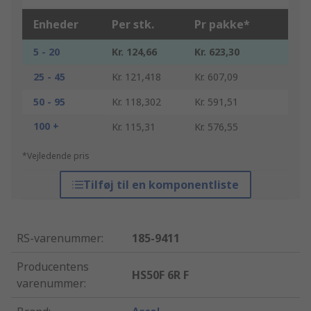
Enheder
Per stk.
Pr pakke*
5 - 20
Kr. 124,66
Kr. 623,30
25 - 45
Kr. 121,418
Kr. 607,09
50 - 95
Kr. 118,302
Kr. 591,51
100 +
Kr. 115,31
Kr. 576,55
*Vejledende pris
Tilføj til en komponentliste
RS-varenummer
:
185-9411
Producentens
HS50F 6R F
varenummer
: