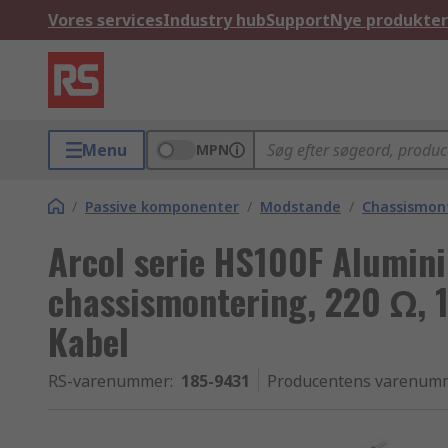
Vores services
Industry hub
Support
Nye produkter
Menu
MPN
/
Passive komponenter
/
Modstande
/
Chassismon
Arcol serie HS100F Alumin
chassismontering, 220 Ω, 
Kabel
RS-varenummer
:
185-9431
Producentens varenum