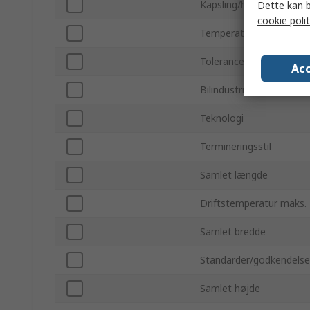
Kapsling/hus
Dette kan b
cookie polit
Temperaturkoefficient
Tolerance
Acc
Bilindustristandarder
Teknologi
Termineringsstil
Samlet længde
Driftstemperatur maks.
Samlet bredde
Standarder/godkendelse
Samlet højde