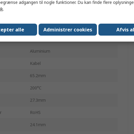
Aluminium
egrænse adgangen til nogle funktioner. Du kan finde flere oplysninger
ik
.
100 ppm/°C
±1 %
epter alle
Administrer cookies
Afvis a
Nej
Aluminium
Kabel
65.2mm
200°C
27.3mm
r
RoHS
24.1mm