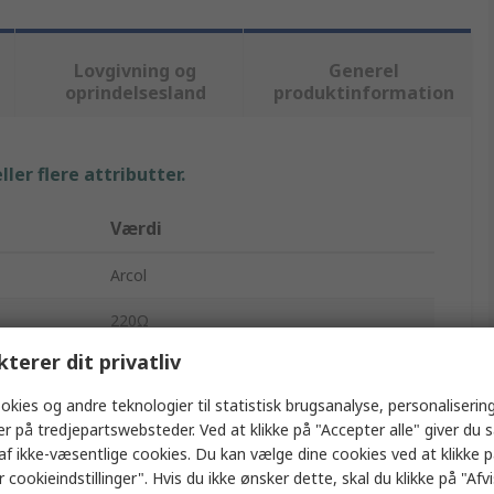
Lovgivning og
Generel
oprindelsesland
produktinformation
ler flere attributter.
Værdi
Arcol
220Ω
kterer dit privatliv
Modstand til chassismontering
okies og andre teknologier til statistisk brugsanalyse, personalisering
100W
er på tredjepartswebsteder. Ved at klikke på "Accepter alle" giver du 
af ikke-væsentlige cookies. Du kan vælge dine cookies ved at klikke 
HS100F
 cookieindstillinger". Hvis du ikke ønsker dette, skal du klikke på "Afvis