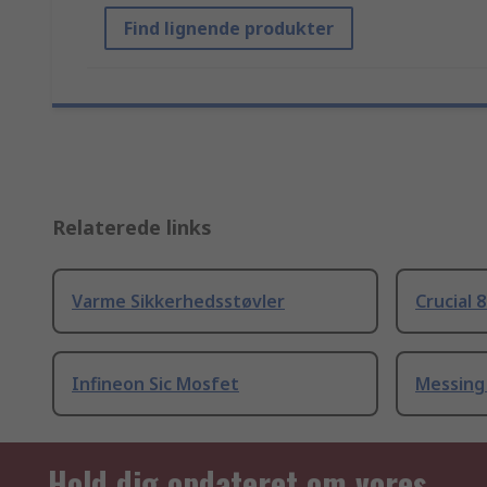
Find lignende produkter
Relaterede links
Varme Sikkerhedsstøvler
Crucial 
Infineon Sic Mosfet
Messing
Hold dig opdateret om vores