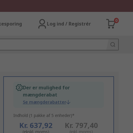
0
kesporing
Log ind / Registrér
Der er mulighed for
mængderabat
Se mængderabatter
Indhold (1 pakke af 5 enheder)*
Kr. 637,92
Kr. 797,40
(ekskl. moms)
(inkl. moms)