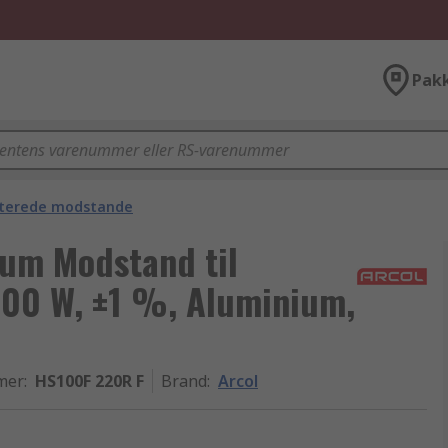
Pak
terede modstande
ium Modstand til
100 W, ±1 %, Aluminium,
mer
:
HS100F 220R F
Brand
:
Arcol