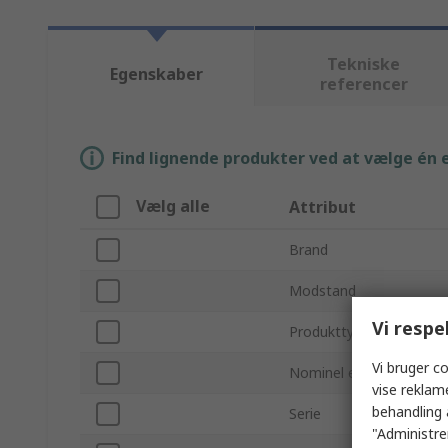
Tekniske
Egenskaber
referencer
Find lignende produkter ved at vælge én el
Vælg alle
Attribut
Brand
Modstand
Vi respe
Produkttype
Vi bruger co
Nominel effekt
vise reklam
behandling 
Serie
"Administrer