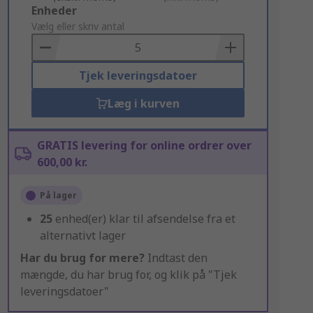
Add
Enheder
to
Vælg eller skriv antal
Basket
Tjek leveringsdatoer
Læg i kurven
GRATIS levering for online ordrer over
600,00 kr.
På lager
25
enhed(er) klar til afsendelse fra et
alternativt lager
Har du brug for mere?
Indtast den
mængde, du har brug for, og klik på "Tjek
leveringsdatoer"