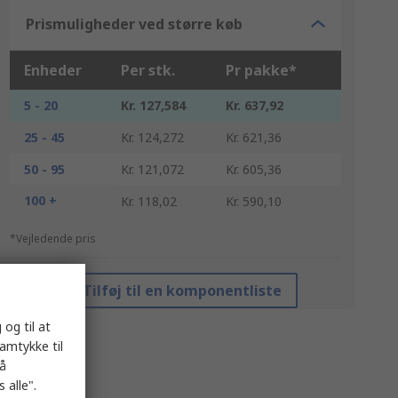
Prismuligheder ved større køb
Enheder
Per stk.
Pr pakke*
5 - 20
Kr. 127,584
Kr. 637,92
25 - 45
Kr. 124,272
Kr. 621,36
50 - 95
Kr. 121,072
Kr. 605,36
100 +
Kr. 118,02
Kr. 590,10
*Vejledende pris
Tilføj til en komponentliste
 og til at
samtykke til
på
 alle".