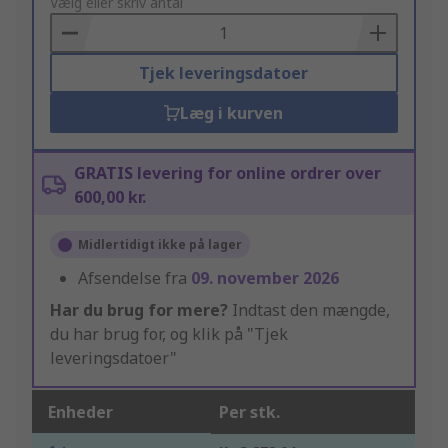
to
Vælg eller skriv antal
Basket
Tjek leveringsdatoer
Læg i kurven
GRATIS levering for online ordrer over
600,00 kr.
Midlertidigt ikke på lager
Afsendelse fra
09. november 2026
Har du brug for mere?
Indtast den mængde,
du har brug for, og klik på "Tjek
leveringsdatoer"
Enheder
Per stk.