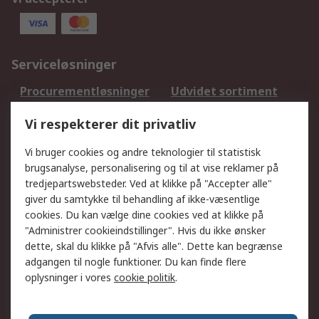
Serviceløsninger
Procurementløsninger
Udvidet sortiment
Kalibrering
Olietest og -analyse
Vi respekterer dit privatliv
DesignSpark
Teknisk Support
Dit lokale salgsteam
Eksportløsninger
Vi bruger cookies og andre teknologier til statistisk
brugsanalyse, personalisering og til at vise reklamer på
tredjepartswebsteder. Ved at klikke på "Accepter alle"
Support
giver du samtykke til behandling af ikke-væsentlige
Få hjælp
Returnering
cookies. Du kan vælge dine cookies ved at klikke på
"Administrer cookieindstillinger". Hvis du ikke ønsker
Levering
Spor min ordre
dette, skal du klikke på "Afvis alle". Dette kan begrænse
Fakturakopi
Betalingsmuligheder
adgangen til nogle funktioner. Du kan finde flere
Fordele med Mit RS
Okdo
oplysninger i vores
cookie politik
.
Om RS