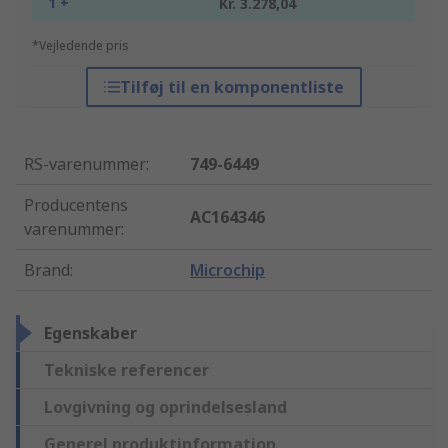
1 +
Kr. 3.278,04
*Vejledende pris
Tilføj til en komponentliste
RS-varenummer
:
749-6449
Producentens
AC164346
varenummer
:
Brand
:
Microchip
Egenskaber
Tekniske referencer
Lovgivning og oprindelsesland
Generel produktinformation