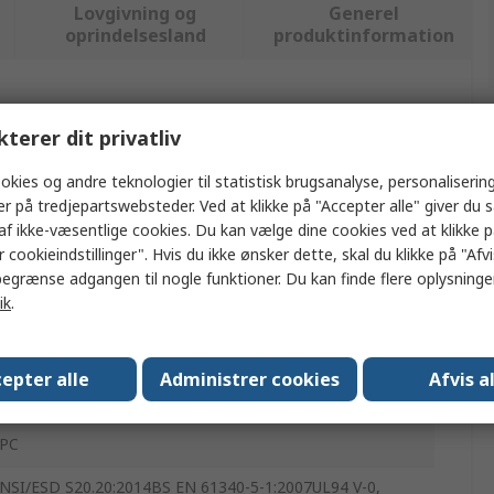
Lovgivning og
Generel
oprindelsesland
produktinformation
ler flere attributter.
kterer dit privatliv
ærdi
okies og andre teknologier til statistisk brugsanalyse, personalisering
er på tredjepartswebsteder. Ved at klikke på "Accepter alle" giver du 
E Connectivity
af ikke-væsentlige cookies. Du kan vælge dine cookies ved at klikke 
 cookieindstillinger". Hvis du ikke ønsker dette, skal du klikke på "Afvis
abelklemme
egrænse adgangen til nogle funktioner. Du kan finde flere oplysninger
ik
.
2
ort
epter alle
Administrer cookies
Afvis a
0
PC
NSI/ESD S20.20:2014BS EN 61340-5-1:2007UL94 V-0,