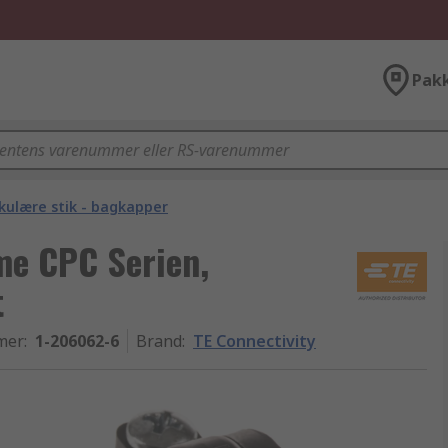
Pak
rkulære stik - bagkapper
me CPC Serien,
t
mer
:
1-206062-6
Brand
:
TE Connectivity