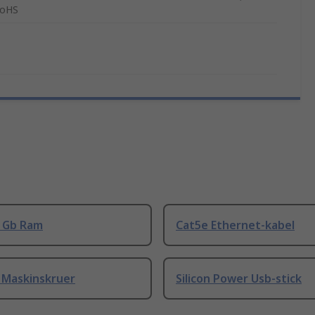
oHS
8 Gb Ram
Cat5e Ethernet-kabel
 Maskinskruer
Silicon Power Usb-stick