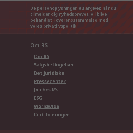
De personoplysninger, du afgiver, når du
tilmelder dig nyhedsbrevet, vil blive
behandlet i overensstemmelse med
vores
privatlivspolitik
.
Om RS
Om RS
Salgsbetingelser
Det juridiske
Pressecenter
Job hos RS
ESG
Worldwide
Certificeringer