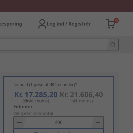
0
kesporing
Log ind / Registrér
Indhold (1 pose af 400 enheder)*
Kr. 17.285,20
Kr. 21.606,40
(ekskl. moms)
(inkl. moms)
Add
Enheder
to
Vælg eller skriv antal
Basket