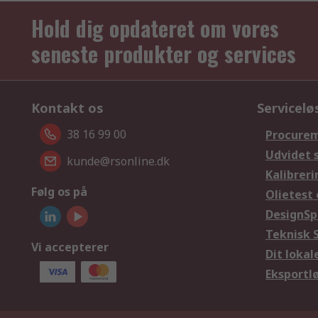
Hold dig opdateret om vores
seneste produkter og services
Kontakt os
Servicelø
38 16 99 00
Procurem
Udvidet 
kunde@rsonline.dk
Kalibreri
Følg os på
Olietest 
DesignSp
Teknisk 
Vi accepterer
Dit loka
Eksportl