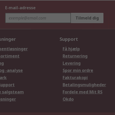
E-mail-adresse
Tilmeld dig
sninger
Support
entløsninger
Få hjælp
sortiment
Returnering
ng
Levering
og -analyse
Spor min ordre
ark
Fakturakopi
Support
Betalingsmuligheder
le salgsteam
Fordele med Mit RS
øsninger
Okdo