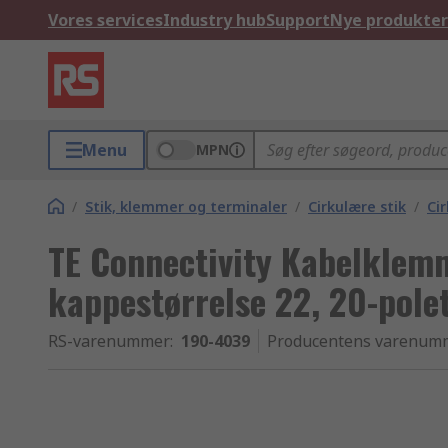
Vores services
Industry hub
Support
Nye produkter
Menu
MPN
/
Stik, klemmer og terminaler
/
Cirkulære stik
/
Ci
TE Connectivity Kabelklem
kappestørrelse 22, 20-pole
RS-varenummer
:
190-4039
Producentens varenum