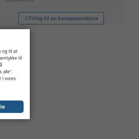
*Vejledende pris
Tilføj til en komponentliste
 og til at
samtykke til
på
 alle".
 i vores
lle