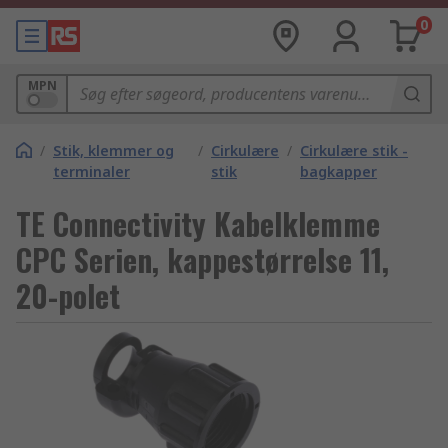
0
MPN
/
Stik, klemmer og
/
Cirkulære
/
Cirkulære stik -
terminaler
stik
bagkapper
TE Connectivity Kabelklemme
CPC Serien, kappestørrelse 11,
20-polet