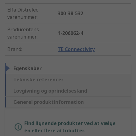
Elfa Distrelec
300-38-532
varenummer
:
Producentens
1-206062-4
varenummer
:
Brand
:
TE Connectivity
Egenskaber
Tekniske referencer
Lovgivning og oprindelsesland
Generel produktinformation
Find lignende produkter ved at vælge
én eller flere attributter.