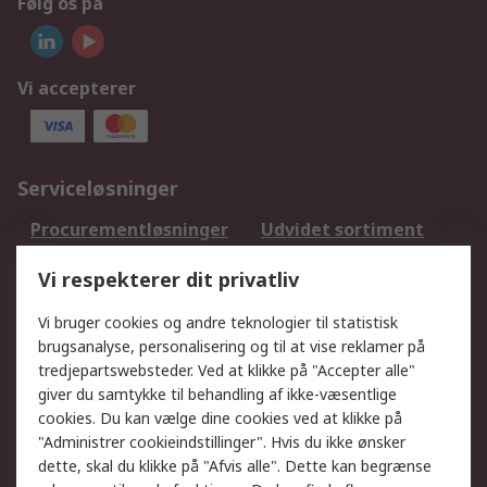
Følg os på
Vi accepterer
Serviceløsninger
Procurementløsninger
Udvidet sortiment
Kalibrering
Olietest og -analyse
Vi respekterer dit privatliv
DesignSpark
Teknisk Support
Dit lokale salgsteam
Eksportløsninger
Vi bruger cookies og andre teknologier til statistisk
brugsanalyse, personalisering og til at vise reklamer på
tredjepartswebsteder. Ved at klikke på "Accepter alle"
Support
giver du samtykke til behandling af ikke-væsentlige
Få hjælp
Returnering
cookies. Du kan vælge dine cookies ved at klikke på
"Administrer cookieindstillinger". Hvis du ikke ønsker
Levering
Spor min ordre
dette, skal du klikke på "Afvis alle". Dette kan begrænse
Fakturakopi
Betalingsmuligheder