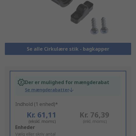
Se alle Cirkulære stik - bagkapper
Der er mulighed for mængderabat
Se mængderabatter
Indhold (1 enhed)*
Kr. 61,11
Kr. 76,39
(ekskl. moms)
(inkl. moms)
Add
Enheder
to
Vælg eller skriv antal