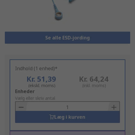
Se alle ESD-jording
Indhold (1 enhed)*
Kr. 51,39
Kr. 64,24
(ekskl. moms)
(inkl. moms)
Add
Enheder
to
Vælg eller skriv antal
Basket
Læg i kurven