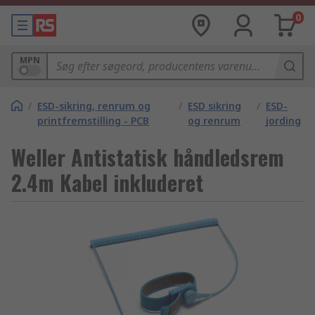
0
MPN
/
ESD-sikring, renrum og
/
ESD sikring
/
ESD-
printfremstilling - PCB
og renrum
jording
Weller Antistatisk håndledsrem
2.4m Kabel inkluderet