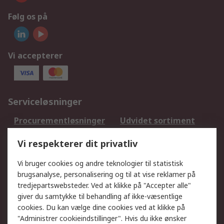
Følg os på
Vi accepterer
Serviceløsninger
Procurementløsninger
Udvidet sortiment
Kalibrering
Olietest og -analyse
Vi respekterer dit privatliv
DesignSpark
Teknisk Support
Dit lokale salgsteam
Eksportløsninger
Vi bruger cookies og andre teknologier til statistisk
brugsanalyse, personalisering og til at vise reklamer på
tredjepartswebsteder. Ved at klikke på "Accepter alle"
Support
giver du samtykke til behandling af ikke-væsentlige
Få hjælp
Returnering
cookies. Du kan vælge dine cookies ved at klikke på
"Administrer cookieindstillinger". Hvis du ikke ønsker
Levering
Spor min ordre