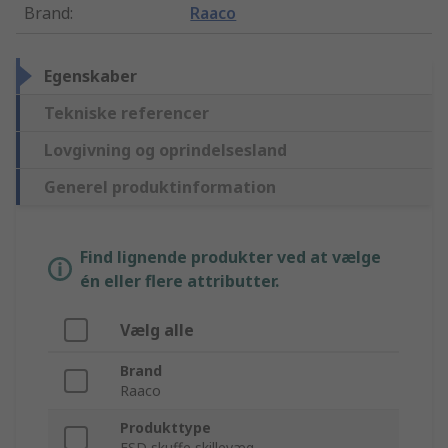
Brand
:
Raaco
Egenskaber
Tekniske referencer
Lovgivning og oprindelsesland
Generel produktinformation
Find lignende produkter ved at vælge
én eller flere attributter.
Vælg alle
Brand
Raaco
Produkttype
ESD skuffe skillevæg