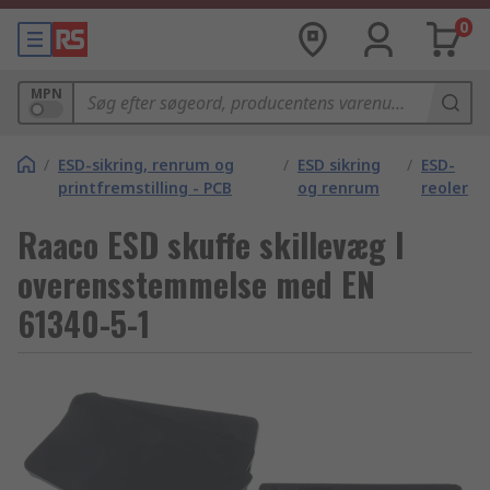
0
MPN
/
ESD-sikring, renrum og
/
ESD sikring
/
ESD-
printfremstilling - PCB
og renrum
reoler
Raaco ESD skuffe skillevæg I
overensstemmelse med EN
61340-5-1