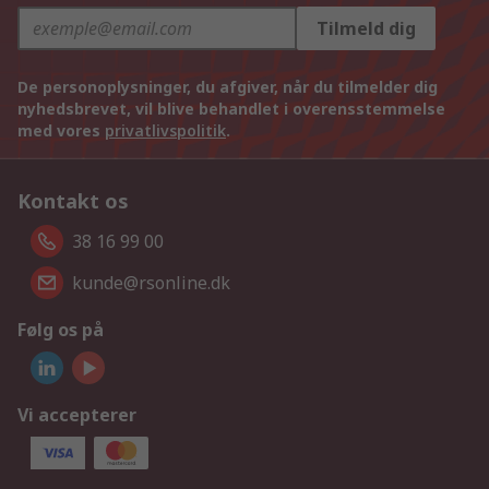
Tilmeld dig
De personoplysninger, du afgiver, når du tilmelder dig
nyhedsbrevet, vil blive behandlet i overensstemmelse
med vores
privatlivspolitik
.
Kontakt os
38 16 99 00
kunde@rsonline.dk
Følg os på
Vi accepterer