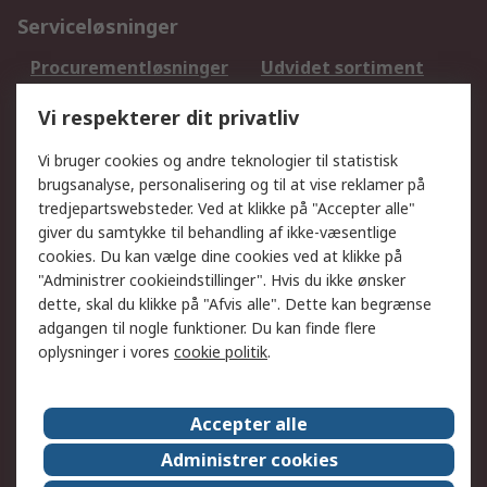
Serviceløsninger
Procurementløsninger
Udvidet sortiment
Kalibrering
Olietest og -analyse
Vi respekterer dit privatliv
DesignSpark
Teknisk Support
Dit lokale salgsteam
Eksportløsninger
Vi bruger cookies og andre teknologier til statistisk
brugsanalyse, personalisering og til at vise reklamer på
tredjepartswebsteder. Ved at klikke på "Accepter alle"
Support
giver du samtykke til behandling af ikke-væsentlige
Få hjælp
Returnering
cookies. Du kan vælge dine cookies ved at klikke på
"Administrer cookieindstillinger". Hvis du ikke ønsker
Levering
Spor min ordre
dette, skal du klikke på "Afvis alle". Dette kan begrænse
Fakturakopi
Betalingsmuligheder
adgangen til nogle funktioner. Du kan finde flere
Fordele med Mit RS
Okdo
oplysninger i vores
cookie politik
.
Om RS
Accepter alle
Om RS
Salgsbetingelser
Administrer cookies
Det juridiske
Pressecenter