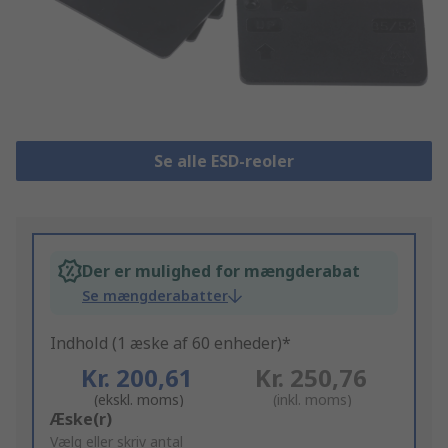
Se alle ESD-reoler
Der er mulighed for mængderabat
Se mængderabatter
Indhold (1 æske af 60 enheder)*
Kr. 200,61
Kr. 250,76
(ekskl. moms)
(inkl. moms)
Add
Æske(r)
to
Vælg eller skriv antal