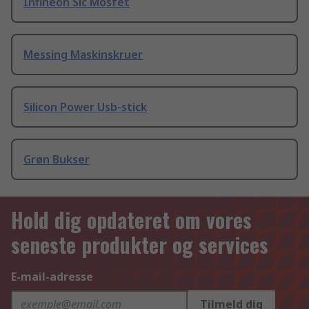
Infineon Sic Mosfet
Messing Maskinskruer
Silicon Power Usb-stick
Grøn Bukser
Hold dig opdateret om vores
seneste produkter og services
E-mail-adresse
Tilmeld dig