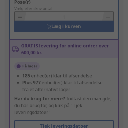
Add
Pose(r)
to
Vælg eller skriv antal
Basket
Læg i kurven
GRATIS levering for online ordrer over
600,00 kr.
På lager
185
enhed(er) klar til afsendelse
Plus
977
enhed(er) klar til afsendelse
fra et alternativt lager
Har du brug for mere?
Indtast den mængde,
du har brug for, og klik på "Tjek
leveringsdatoer"
Tjek leveringsdatoer