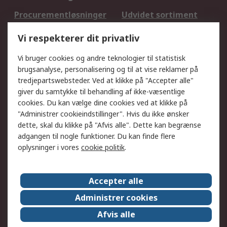
Procurementløsninger
Udvidet sortiment
Kalibrering
Olietest og -analyse
Vi respekterer dit privatliv
DesignSpark
Teknisk Support
Dit lokale salgsteam
Eksportløsninger
Vi bruger cookies og andre teknologier til statistisk
brugsanalyse, personalisering og til at vise reklamer på
tredjepartswebsteder. Ved at klikke på "Accepter alle"
Support
giver du samtykke til behandling af ikke-væsentlige
Få hjælp
Returnering
cookies. Du kan vælge dine cookies ved at klikke på
"Administrer cookieindstillinger". Hvis du ikke ønsker
Levering
Spor min ordre
dette, skal du klikke på "Afvis alle". Dette kan begrænse
Fakturakopi
Betalingsmuligheder
adgangen til nogle funktioner. Du kan finde flere
Fordele med Mit RS
Okdo
oplysninger i vores
cookie politik
.
Om RS
Accepter alle
Om RS
Salgsbetingelser
Administrer cookies
Det juridiske
Pressecenter
Afvis alle
Job hos RS
ESG