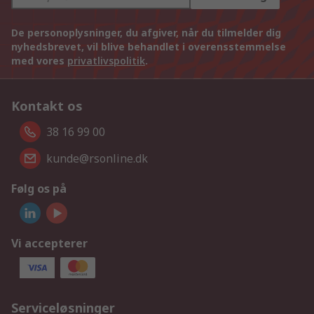
De personoplysninger, du afgiver, når du tilmelder dig
nyhedsbrevet, vil blive behandlet i overensstemmelse
med vores
privatlivspolitik
.
Kontakt os
38 16 99 00
kunde@rsonline.dk
Følg os på
Vi accepterer
Serviceløsninger