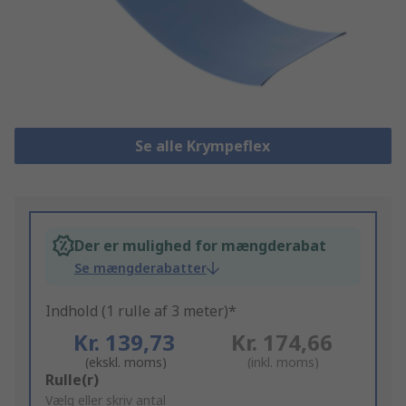
Se alle Krympeflex
Der er mulighed for mængderabat
Se mængderabatter
Indhold (1 rulle af 3 meter)*
Kr. 139,73
Kr. 174,66
(ekskl. moms)
(inkl. moms)
Add
Rulle(r)
to
Vælg eller skriv antal