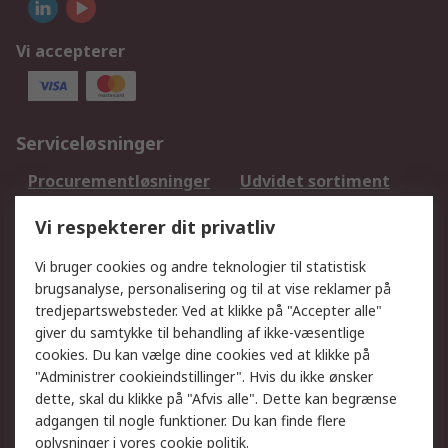
Vi accepterer
Serviceløsninger
Procurementløsninger
Udvidet sortiment
Kalibrering
Olietest og -analyse
Vi respekterer dit privatliv
DesignSpark
Teknisk Support
Dit lokale salgsteam
Eksportløsninger
Vi bruger cookies og andre teknologier til statistisk
brugsanalyse, personalisering og til at vise reklamer på
tredjepartswebsteder. Ved at klikke på "Accepter alle"
Support
giver du samtykke til behandling af ikke-væsentlige
Få hjælp
Returnering
cookies. Du kan vælge dine cookies ved at klikke på
"Administrer cookieindstillinger". Hvis du ikke ønsker
Levering
Spor min ordre
dette, skal du klikke på "Afvis alle". Dette kan begrænse
Fakturakopi
Betalingsmuligheder
adgangen til nogle funktioner. Du kan finde flere
Fordele med Mit RS
Okdo
oplysninger i vores
cookie politik
.