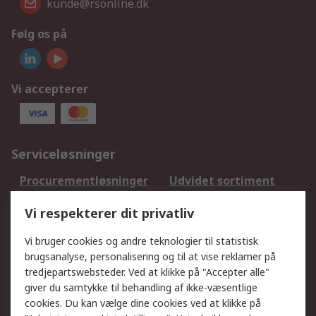
kunde@rsonline.dk
Følg os på
Vi accepterer
Serviceløsninger
Procurementløsninger
Udvidet sortiment
Kalibrering
Olietest og -analyse
Vi respekterer dit privatliv
DesignSpark
Teknisk Support
Dit lokale salgsteam
Eksportløsninger
Vi bruger cookies og andre teknologier til statistisk
brugsanalyse, personalisering og til at vise reklamer på
tredjepartswebsteder. Ved at klikke på "Accepter alle"
Support
giver du samtykke til behandling af ikke-væsentlige
Få hjælp
Returnering
cookies. Du kan vælge dine cookies ved at klikke på