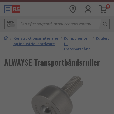
0
MPN
/
Konstruktionsmaterialer
/
Komponenter
/
Kuglerulle
og industriel hardware
til
transportbånd
ALWAYSE Transportbåndsruller