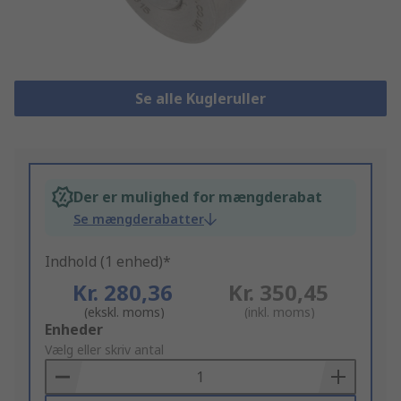
Se alle Kugleruller
Der er mulighed for mængderabat
Se mængderabatter
Indhold (1 enhed)*
Kr. 280,36
Kr. 350,45
(ekskl. moms)
(inkl. moms)
Add
Enheder
to
Vælg eller skriv antal
Basket