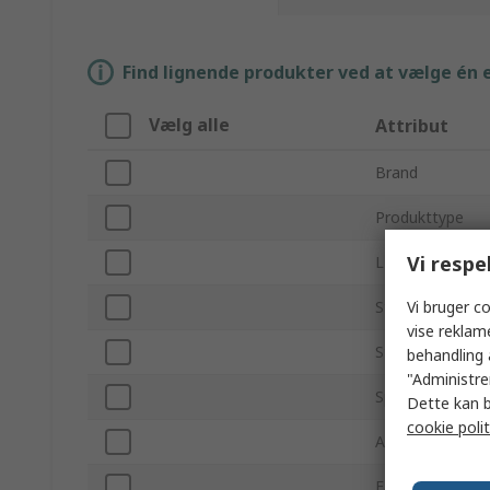
Find lignende produkter ved at vælge én el
Vælg alle
Attribut
Brand
Produkttype
Vi respe
LED-farve
Vi bruger co
Strip længde
vise reklam
Strip bredde
behandling 
"Administrer
Spænding
Dette kan b
cookie polit
Antallet af LED'
Farvetemperatu