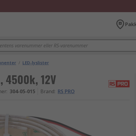
Pak
onenter
/
LED-lyslister
, 4500k, 12V
mer
:
304-05-015
Brand
:
RS PRO