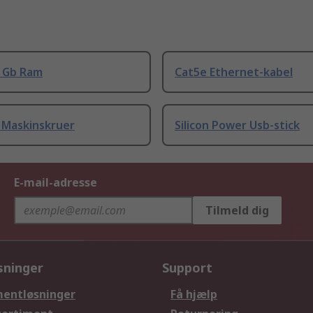
8 Gb Ram
Cat5e Ethernet-kabel
 Maskinskruer
Silicon Power Usb-stick
E-mail-adresse
Tilmeld dig
sninger
Support
entløsninger
Få hjælp