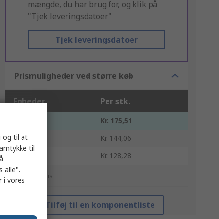
mængde, du har brug for, og klik på
"Tjek leveringsdatoer"
Tjek leveringsdatoer
Prismuligheder ved større køb
Enheder
Per stk.
1 - 1
Kr. 175,51
 og til at
2 - 4
Kr. 144,06
samtykke til
5 +
Kr. 128,28
på
 alle".
*Vejledende pris
 i vores
Tilføj til en komponentliste