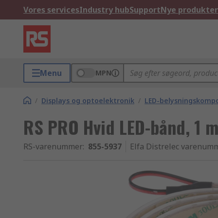
Vores services
Industry hub
Support
Nye produkter
Menu
MPN
/
Displays og optoelektronik
/
LED-belysningskomp
RS PRO Hvid LED-bånd, 1 m
RS-varenummer
:
855-5937
Elfa Distrelec varenum