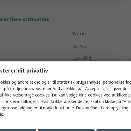
ler flere attributter.
Værdi
RS PRO
LED-bånd
kterer dit privatliv
Hvid
okies og andre teknologier til statistisk brugsanalyse, personalisering
1m
er på tredjepartswebsteder. Ved at klikke på "Accepter alle" giver du 
10mm
af ikke-væsentlige cookies. Du kan vælge dine cookies ved at klikke 
 cookieindstillinger". Hvis du ikke ønsker dette, skal du klikke på "Afvis
12V
egrænse adgangen til nogle funktioner. Du kan finde flere oplysninger
ik
.
er pr. meter
60
r
4500k