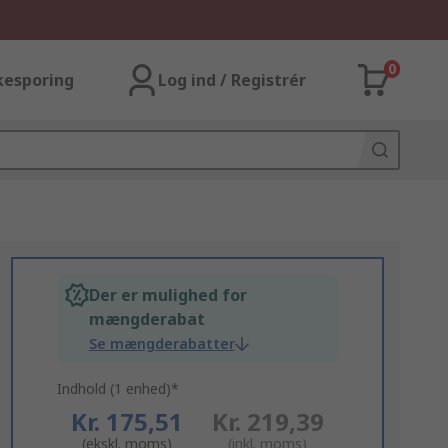
0
kesporing
Log ind / Registrér
Der er mulighed for
mængderabat
Se mængderabatter
Indhold (1 enhed)*
Kr. 175,51
Kr. 219,39
(ekskl. moms)
(inkl. moms)