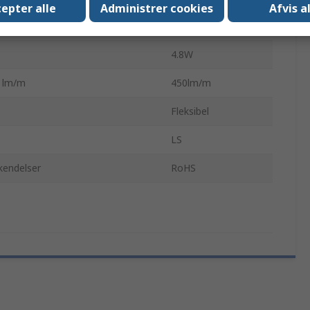
epter alle
Administrer cookies
Afvis a
IP65
4.8W
k lm/m
450lm/m
Fleksibel
LS
kendelser
RoHS