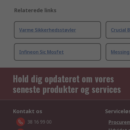
Relaterede links
Varme Sikkerhedsstøvler
Crucial 
Infineon Sic Mosfet
Messing
Hold dig opdateret om vores
seneste produkter og services
Kontakt os
Servicelø
38 16 99 00
Procurem