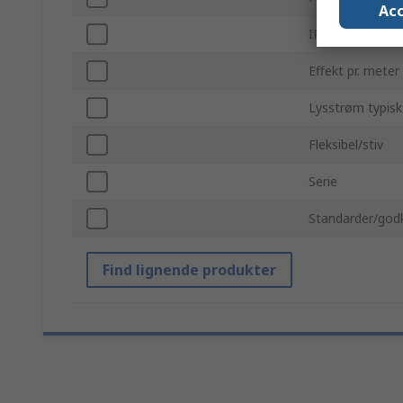
Acc
IP-klassificering
Effekt pr. meter
Lysstrøm typis
Fleksibel/stiv
Serie
Standarder/god
Find lignende produkter