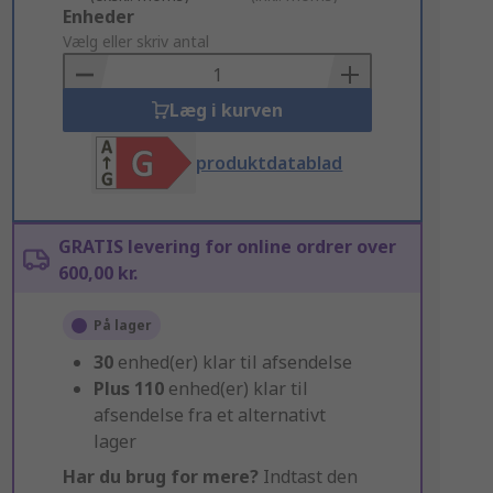
Add
Enheder
to
Vælg eller skriv antal
Basket
Læg i kurven
produktdatablad
GRATIS levering for online ordrer over
600,00 kr.
På lager
30
enhed(er) klar til afsendelse
Plus
110
enhed(er) klar til
afsendelse fra et alternativt
lager
Har du brug for mere?
Indtast den