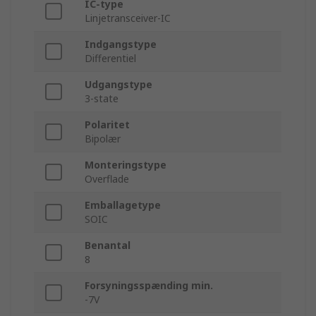
IC-type
Linjetransceiver-IC
Indgangstype
Differentiel
Udgangstype
3-state
Polaritet
Bipolær
Monteringstype
Overflade
Emballagetype
SOIC
Benantal
8
Forsyningsspænding min.
-7V