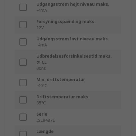
Udgangsstrøm højt niveau maks.
-4mA
Forsyningsspænding maks.
12V
Udgangsstrøm lavt niveau maks.
-4mA
Udbredelsesforsinkelsestid maks.
@ CL
30ns
Min. driftstemperatur
-40°C
Driftstemperatur maks.
85°C
Serie
ISL8487E
Længde