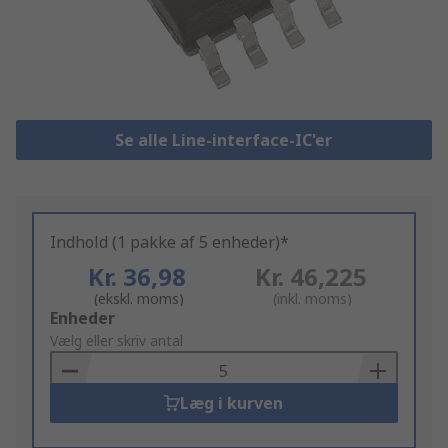
Se alle Line-interface-IC'er
Indhold (1 pakke af 5 enheder)*
Kr. 36,98
Kr. 46,225
(ekskl. moms)
(inkl. moms)
Add
Enheder
to
Vælg eller skriv antal
Basket
Læg i kurven