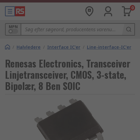
0
MPN
/
Halvledere
/
Interface IC'er
/
Line-interface-IC'er
Renesas Electronics, Transceiver
Linjetransceiver, CMOS, 3-state,
Bipolær, 8 Ben SOIC