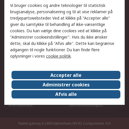
Dit lokale salgsteam
Eksportløsninger
Vi bruger cookies og andre teknologier til statistisk
brugsanalyse, personalisering og til at vise reklamer på
tredjepartswebsteder. Ved at klikke på "Accepter alle"
Support
giver du samtykke til behandling af ikke-væsentlige
Få hjælp
Returnering
cookies. Du kan vælge dine cookies ved at klikke på
"Administrer cookieindstillinger". Hvis du ikke ønsker
Levering
Spor min ordre
dette, skal du klikke på "Afvis alle". Dette kan begrænse
Fakturakopi
Betalingsmuligheder
adgangen til nogle funktioner. Du kan finde flere
Fordele med Mit RS
Okdo
oplysninger i vores
cookie politik
.
Om RS
Accepter alle
Om RS
Salgsbetingelser
Administrer cookies
Det juridiske
Pressecenter
Afvis alle
Job hos RS
ESG
Worldwide
Certificeringer
Nattergalevej 6 2400 København NV
RS Components A/S