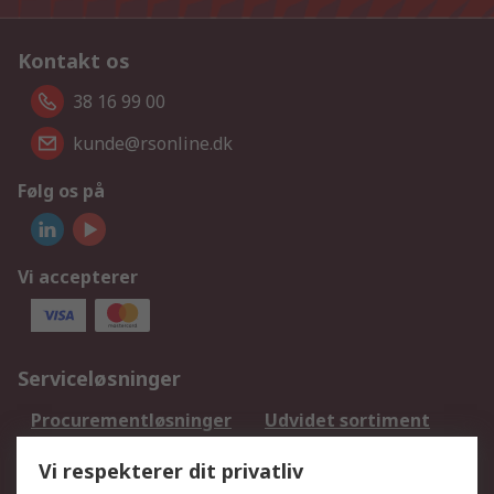
Kontakt os
38 16 99 00
kunde@rsonline.dk
Følg os på
Vi accepterer
Serviceløsninger
Procurementløsninger
Udvidet sortiment
Kalibrering
Olietest og -analyse
Vi respekterer dit privatliv
DesignSpark
Teknisk Support