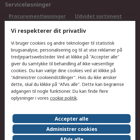
Serviceløsninger
Procurementløsninger
Udvidet sortiment
Kalibrering
Olietest og -analyse
Vi respekterer dit privatliv
DesignSpark
Teknisk Support
Dit lokale salgsteam
Eksportløsninger
Vi bruger cookies og andre teknologier til statistisk
brugsanalyse, personalisering og til at vise reklamer på
tredjepartswebsteder. Ved at klikke på "Accepter alle"
Support
giver du samtykke til behandling af ikke-væsentlige
Få hjælp
Returnering
cookies. Du kan vælge dine cookies ved at klikke på
"Administrer cookieindstillinger". Hvis du ikke ønsker
Levering
Spor min ordre
dette, skal du klikke på "Afvis alle". Dette kan begrænse
Fakturakopi
Betalingsmuligheder
adgangen til nogle funktioner. Du kan finde flere
Fordele med Mit RS
Okdo
oplysninger i vores
cookie politik
.
Om RS
Accepter alle
Om RS
Salgsbetingelser
Administrer cookies
Det juridiske
Pressecenter
Afvis alle