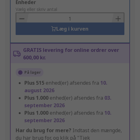
Add
Enheder
to
Vælg eller skriv antal
Basket
Læg i kurven
GRATIS levering for online ordrer over
600,00 kr.
På lager
Plus
515
enhed(er) afsendes fra
10.
august 2026
Plus
1.000
enhed(er) afsendes fra
03.
september 2026
Plus
1.000
enhed(er) afsendes fra
10.
september 2026
Har du brug for mere?
Indtast den mængde,
du har brug for, og klik på "Tjek