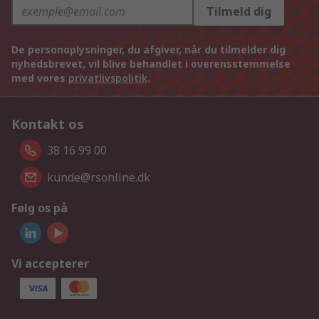
Tilmeld dig
De personoplysninger, du afgiver, når du tilmelder dig
nyhedsbrevet, vil blive behandlet i overensstemmelse
med vores
privatlivspolitik
.
Kontakt os
38 16 99 00
kunde@rsonline.dk
Følg os på
Vi accepterer