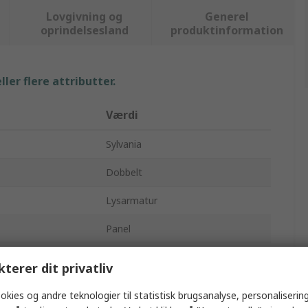
Lovgivning og
Generel
oprindelsesland
produktinformation
ler flere attributter.
Værdi
Sylvania
Dobbelt
Lysarmatur
Panel
1.28m
kterer dit privatliv
99mm
okies og andre teknologier til statistisk brugsanalyse, personalisering