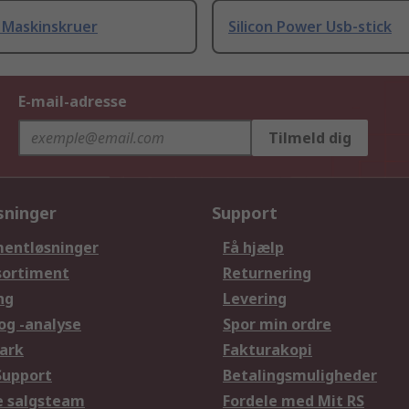
 Maskinskruer
Silicon Power Usb-stick
E-mail-adresse
Tilmeld dig
sninger
Support
entløsninger
Få hjælp
sortiment
Returnering
ng
Levering
og -analyse
Spor min ordre
ark
Fakturakopi
Support
Betalingsmuligheder
le salgsteam
Fordele med Mit RS