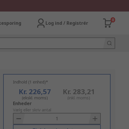
0
kesporing
Log ind / Registrér
Indhold (1 enhed)*
Kr. 226,57
Kr. 283,21
(ekskl. moms)
(inkl. moms)
Add
Enheder
to
Vælg eller skriv antal
Basket