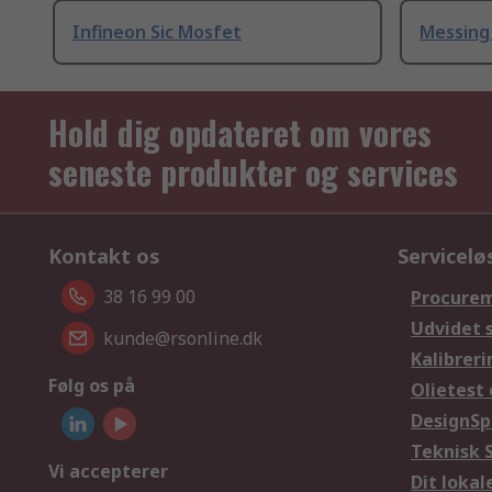
Infineon Sic Mosfet
Messing
Hold dig opdateret om vores
seneste produkter og services
Kontakt os
Servicelø
38 16 99 00
Procurem
Udvidet 
kunde@rsonline.dk
Kalibreri
Følg os på
Olietest 
DesignSp
Teknisk 
Vi accepterer
Dit loka