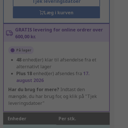
Tjek leveringsdatoer
Læg i kurven
GRATIS levering for online ordrer over
600,00 kr.
På lager
48
enhed(er) klar til afsendelse fra et
alternativt lager
Plus
18
enhed(er) afsendes fra
17.
august 2026
Har du brug for mere?
Indtast den
mængde, du har brug for, og klik på "Tjek
leveringsdatoer"
Enheder
Per stk.