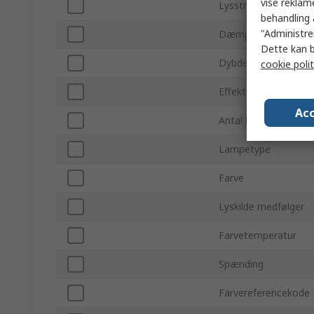
vise reklam
Lysstrøm
behandling 
"Administrer
Dæmpbar
Dette kan b
Dybde
cookie polit
Effekt
Acc
Antal lyskilder
Lampetype
Farve
Lyskilde medfølger
Farvetemperatur
Spænding
Farvereferencekode