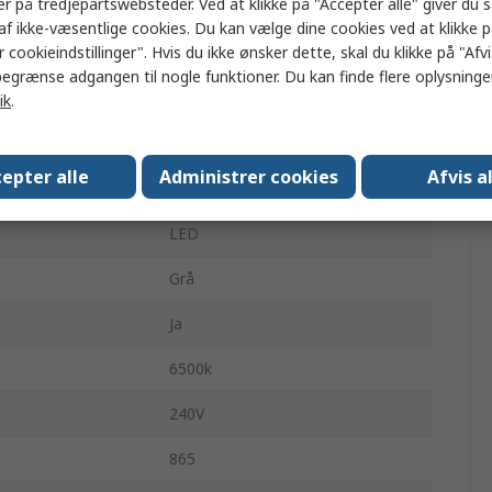
er på tredjepartswebsteder. Ved at klikke på "Accepter alle" giver du 
3100lm
af ikke-væsentlige cookies. Du kan vælge dine cookies ved at klikke 
 cookieindstillinger". Hvis du ikke ønsker dette, skal du klikke på "Afvis
Nej
egrænse adgangen til nogle funktioner. Du kan finde flere oplysninger
60mm
ik
.
26.6W
epter alle
Administrer cookies
Afvis a
1
LED
Grå
Ja
6500k
240V
865