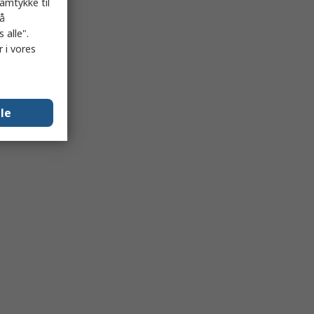
samtykke til
på
 alle".
 i vores
lle