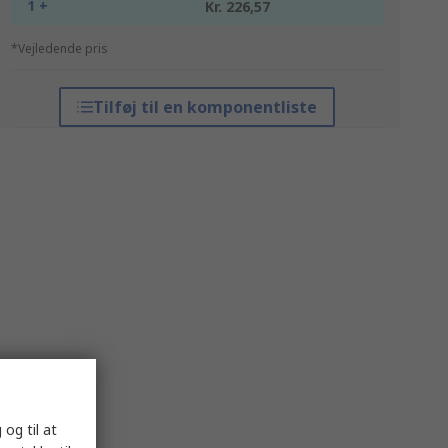
1 +
Kr. 226,57
*Vejledende pris
Tilføj til en komponentliste
 og til at