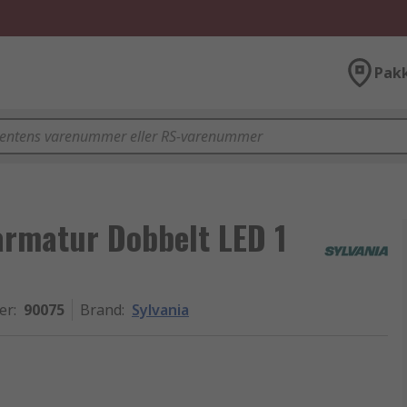
Pak
armatur Dobbelt LED 1
er
:
90075
Brand
:
Sylvania