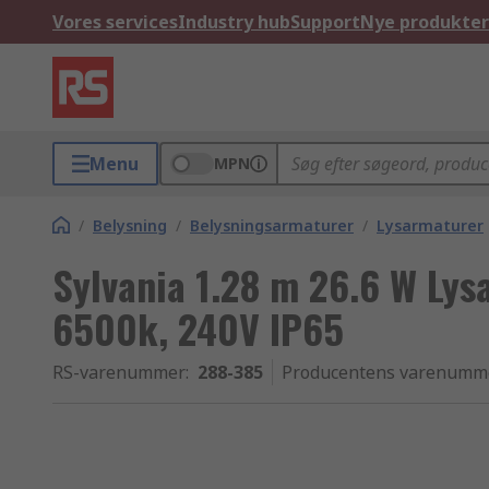
Vores services
Industry hub
Support
Nye produkter
Menu
MPN
/
Belysning
/
Belysningsarmaturer
/
Lysarmaturer
Sylvania 1.28 m 26.6 W Lys
6500k, 240V IP65
RS-varenummer
:
288-385
Producentens varenumm