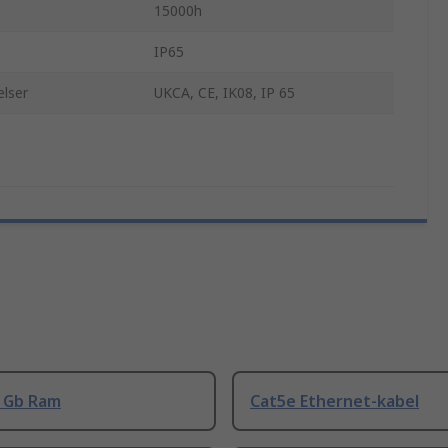
15000h
IP65
lser
UKCA, CE, IK08, IP 65
8 Gb Ram
Cat5e Ethernet-kabel