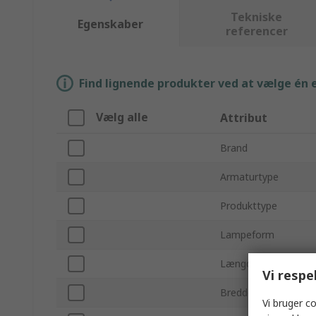
Tekniske
Egenskaber
referencer
Find lignende produkter ved at vælge én el
Vælg alle
Attribut
Brand
Armaturtype
Produkttype
Lampeform
Længde
Vi respe
Bredde
Vi bruger co