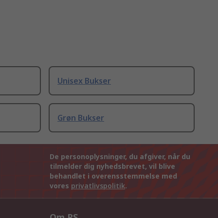
Unisex Bukser
Grøn Bukser
De personoplysninger, du afgiver, når du
tilmelder dig nyhedsbrevet, vil blive
behandlet i overensstemmelse med
vores
privatlivspolitik
.
Om RS