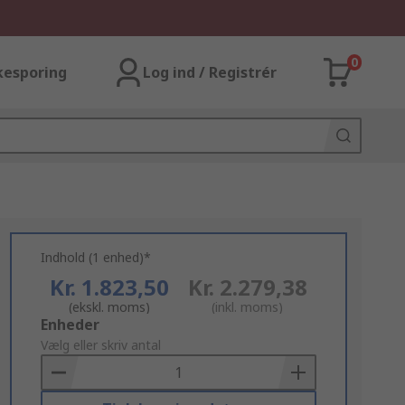
0
kesporing
Log ind / Registrér
Indhold (1 enhed)*
Kr. 1.823,50
Kr. 2.279,38
(ekskl. moms)
(inkl. moms)
Add
Enheder
to
Vælg eller skriv antal
Basket