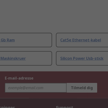
8 Gb Ram
Cat5e Ethernet-kabel
 Maskinskruer
Silicon Power Usb-stick
E-mail-adresse
Tilmeld dig
sninger
Support