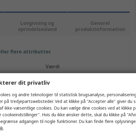
Lovgivning og
Generel
oprindelsesland
produktinformation
ler flere attributter.
Værdi
Waldmann
kterer dit privatliv
Maskinlampe
okies og andre teknologier til statistisk brugsanalyse, personalisering
er på tredjepartswebsteder. Ved at klikke på "Accepter alle" giver du 
LED
af ikke-væsentlige cookies. Du kan vælge dine cookies ved at klikke 
 cookieindstillinger". Hvis du ikke ønsker dette, skal du klikke på "Afvis
SLIM LED
egrænse adgangen til nogle funktioner. Du kan finde flere oplysninger
ik
.
Lineært fastmonteret