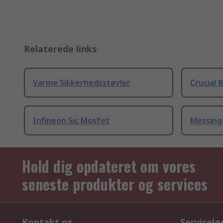
Relaterede links
Varme Sikkerhedsstøvler
Crucial 
Infineon Sic Mosfet
Messing
Hold dig opdateret om vores
seneste produkter og services
Kontakt os
Servicelø