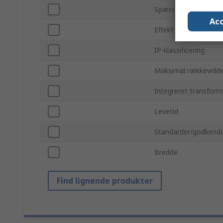
Spænding
Acc
Effekt
IP-klassificering
Maksimal rækkevidd
Integreret transform
Levetid
Standarder/godkende
Bredde
Find lignende produkter