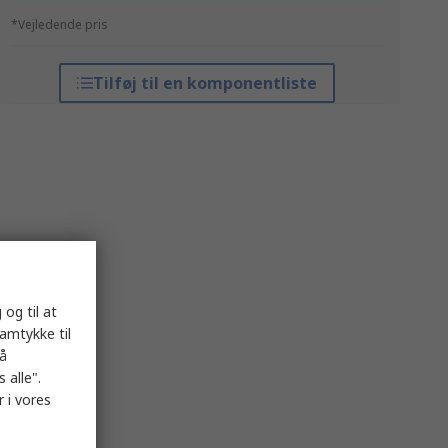
*Vejledende pris
Tilføj til en komponentliste
 og til at
samtykke til
på
 alle".
 i vores