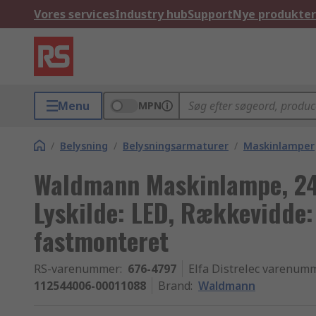
Vores services
Industry hub
Support
Nye produkter
Menu
MPN
/
Belysning
/
Belysningsarmaturer
/
Maskinlamper
Waldmann Maskinlampe, 24 
Lyskilde: LED, Rækkevidde
fastmonteret
RS-varenummer
:
676-4797
Elfa Distrelec varenum
112544006-00011088
Brand
:
Waldmann