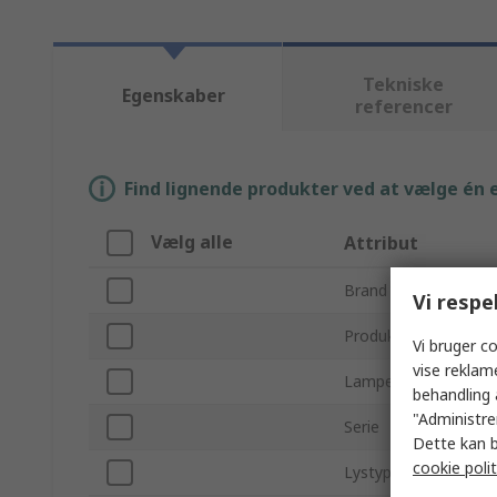
Tekniske
Egenskaber
referencer
Find lignende produkter ved at vælge én el
Vælg alle
Attribut
Brand
Vi respe
Produkttype
Vi bruger co
vise reklam
Lampetype
behandling 
"Administrer
Serie
Dette kan b
cookie polit
Lystype