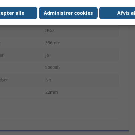
24, 24V ac/dc
epter alle
Administrer cookies
Afvis a
7.2W
IP67
e
336mm
er
Ja
50000h
lser
No
22mm