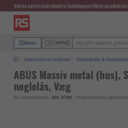
Vores services
Industry hub
Support
Nye produkter
Menu
MPN
/
Sikkerhed og isenkram
/
Nøgleskabe & Pengeska
ABUS Massiv metal (hus), 
nøglelås, Væg
RS-varenummer
:
801-0709
Producentens varenum