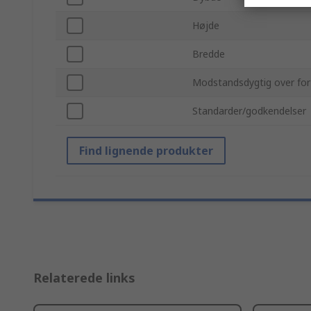
Højde
Bredde
Modstandsdygtig over for
Standarder/godkendelser
Find lignende produkter
Relaterede links