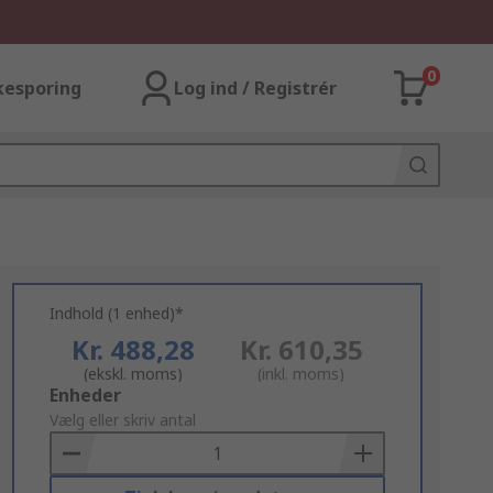
0
kesporing
Log ind / Registrér
Indhold (1 enhed)*
Kr. 488,28
Kr. 610,35
(ekskl. moms)
(inkl. moms)
Add
Enheder
to
Vælg eller skriv antal
Basket