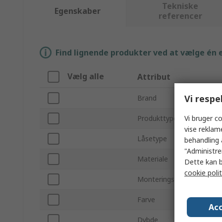
Tekniske
Egenskaber
referencer
Find lignende produkter ved at vælge én el
Vælg alle
Attribut
Vi respe
Brand
Vi bruger co
Produkttype
vise reklam
Låsetype
behandling 
"Administrer
Materiale
Dette kan b
cookie polit
Monteringstype
Farve
Acc
Dybde