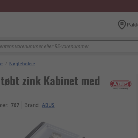
Pak
be
/
Nøglebokse
Støbt zink Kabinet med
mer
:
767
Brand
:
ABUS