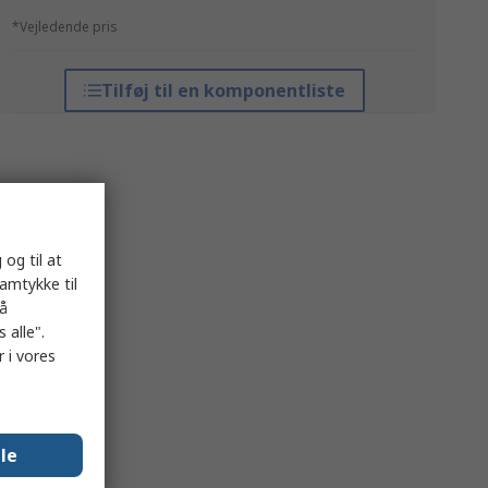
*Vejledende pris
Tilføj til en komponentliste
 og til at
samtykke til
på
 alle".
 i vores
lle