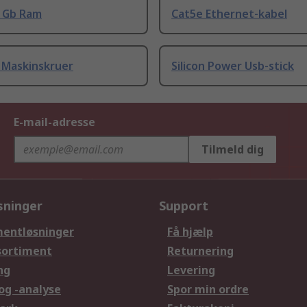
8 Gb Ram
Cat5e Ethernet-kabel
 Maskinskruer
Silicon Power Usb-stick
E-mail-adresse
Tilmeld dig
sninger
Support
entløsninger
Få hjælp
sortiment
Returnering
ng
Levering
og -analyse
Spor min ordre