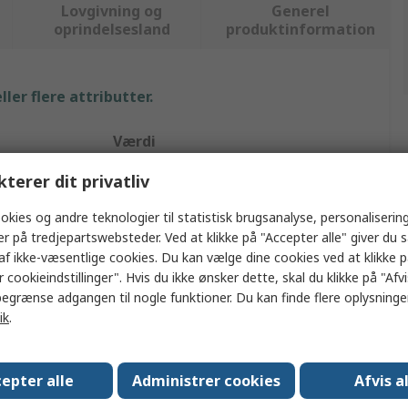
Lovgivning og
Generel
oprindelsesland
produktinformation
ler flere attributter.
Værdi
kterer dit privatliv
ABUS
okies og andre teknologier til statistisk brugsanalyse, personalisering
Kabinet med nøglelås
er på tredjepartswebsteder. Ved at klikke på "Accepter alle" giver du 
Trykknap
af ikke-væsentlige cookies. Du kan vælge dine cookies ved at klikke 
 cookieindstillinger". Hvis du ikke ønsker dette, skal du klikke på "Afvis
Massiv metal (hus), Støbt zink
egrænse adgangen til nogle funktioner. Du kan finde flere oplysninger
ik
.
Væg
Sort, Sølv
epter alle
Administrer cookies
Afvis a
45mm