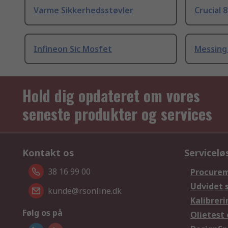
Varme Sikkerhedsstøvler
Crucial 
Infineon Sic Mosfet
Messing
Hold dig opdateret om vores
seneste produkter og services
Kontakt os
Servicelø
38 16 99 00
Procurem
Udvidet 
kunde@rsonline.dk
Kalibreri
Følg os på
Olietest 