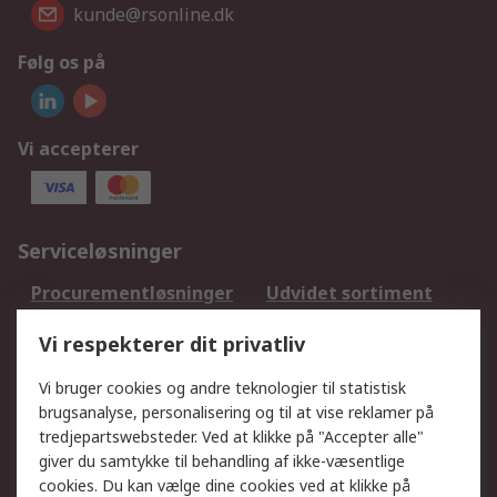
kunde@rsonline.dk
Følg os på
Vi accepterer
Serviceløsninger
Procurementløsninger
Udvidet sortiment
Kalibrering
Olietest og -analyse
Vi respekterer dit privatliv
DesignSpark
Teknisk Support
Dit lokale salgsteam
Eksportløsninger
Vi bruger cookies og andre teknologier til statistisk
brugsanalyse, personalisering og til at vise reklamer på
tredjepartswebsteder. Ved at klikke på "Accepter alle"
Support
giver du samtykke til behandling af ikke-væsentlige
Få hjælp
Returnering
cookies. Du kan vælge dine cookies ved at klikke på