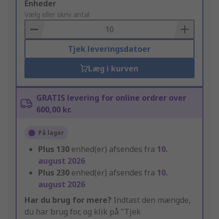
Add
Enheder
to
Vælg eller skriv antal
Basket
Tjek leveringsdatoer
Læg i kurven
GRATIS levering for online ordrer over
600,00 kr.
På lager
Plus
130
enhed(er) afsendes fra
10.
august 2026
Plus
230
enhed(er) afsendes fra
10.
august 2026
Har du brug for mere?
Indtast den mængde,
du har brug for, og klik på "Tjek