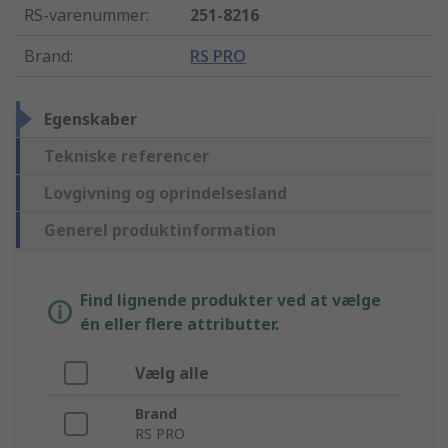
RS-varenummer
:
251-8216
Brand
:
RS PRO
Egenskaber
Tekniske referencer
Lovgivning og oprindelsesland
Generel produktinformation
Find lignende produkter ved at vælge
én eller flere attributter.
Vælg alle
Brand
RS PRO