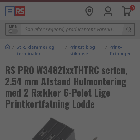
0
MPN
/
Stik, klemmer og
/
Printstik og
/
Print-
terminaler
stikhuse
fatninger
RS PRO W34821xxTHTRC serien,
2.54 mm Afstand Hulmontering
med 2 Rækker 6-Polet Lige
Printkortfatning Lodde