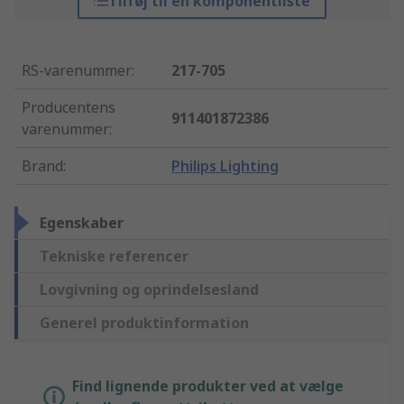
Tilføj til en komponentliste
RS-varenummer
:
217-705
Producentens
911401872386
varenummer
:
Brand
:
Philips Lighting
Egenskaber
Tekniske referencer
Lovgivning og oprindelsesland
Generel produktinformation
Find lignende produkter ved at vælge