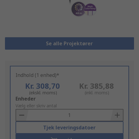
Se alle Projektører
Indhold (1 enhed)*
Kr. 308,70
Kr. 385,88
(ekskl. moms)
(inkl. moms)
Add
Enheder
to
Vælg eller skriv antal
Basket
Tjek leveringsdatoer