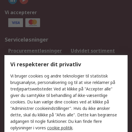
Vi accepterer
Serviceløsninger
Procurementløsninger
Udvidet sortiment
Kalibrering
Olietest og -analyse
Vi respekterer dit privatliv
DesignSpark
Teknisk Support
Dit lokale salgsteam
Eksportløsninger
Vi bruger cookies og andre teknologier til statistisk
brugsanalyse, personalisering og til at vise reklamer på
tredjepartswebsteder. Ved at klikke på "Accepter alle"
Support
giver du samtykke til behandling af ikke-væsentlige
Få hjælp
Returnering
cookies. Du kan vælge dine cookies ved at klikke på
"Administrer cookieindstillinger". Hvis du ikke ønsker
Levering
Spor min ordre
dette, skal du klikke på "Afvis alle". Dette kan begrænse
Fakturakopi
Betalingsmuligheder
adgangen til nogle funktioner. Du kan finde flere
Fordele med Mit RS
Okdo
oplysninger i vores
cookie politik
.