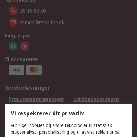
38 16 99 00
kunde@rsonline.dk
Følg os på
Vi accepterer
Serviceløsninger
Procurementløsninger
Udvidet sortiment
Kalibrering
Olietest og -analyse
Vi respekterer dit privatliv
DesignSpark
Teknisk Support
Dit lokale salgsteam
Eksportløsninger
Vi bruger cookies og andre teknologier til statistisk
brugsanalyse, personalisering og til at vise reklamer på