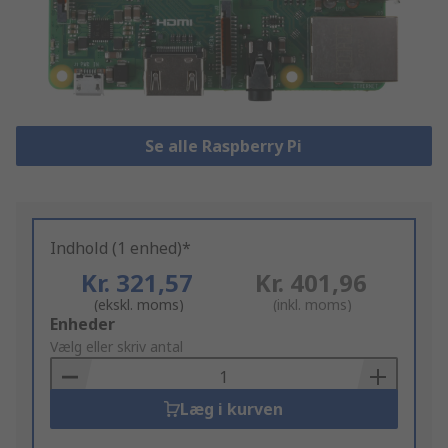
Se alle Raspberry Pi
Indhold (1 enhed)*
Kr. 321,57
Kr. 401,96
(ekskl. moms)
(inkl. moms)
Add
Enheder
to
Vælg eller skriv antal
Basket
Læg i kurven