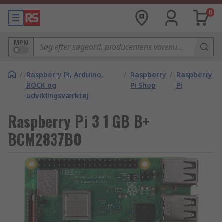
0
MPN
/
Raspberry Pi, Arduino,
/
Raspberry
/
Raspberry
ROCK og
Pi Shop
Pi
udviklingsværktøj
Raspberry Pi 3 1 GB B+
BCM2837B0