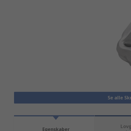
Se alle S
Lovg
Egenskaber