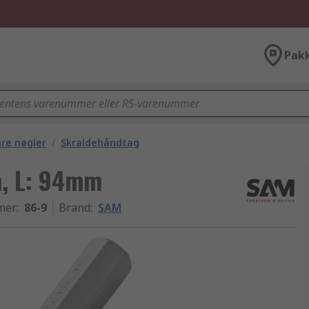
Pak
are nøgler
/
Skraldehåndtag
, L: 94mm
mer
:
86-9
Brand
:
SAM