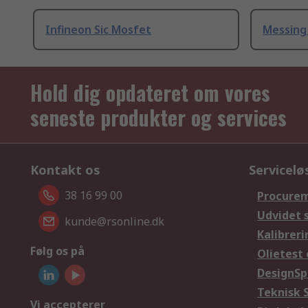
Infineon Sic Mosfet
Messing
Hold dig opdateret om vores
seneste produkter og services
Kontakt os
Servicelø
38 16 99 00
Procurem
Udvidet 
kunde@rsonline.dk
Kalibreri
Følg os på
Olietest 
DesignSp
Teknisk 
Vi accepterer