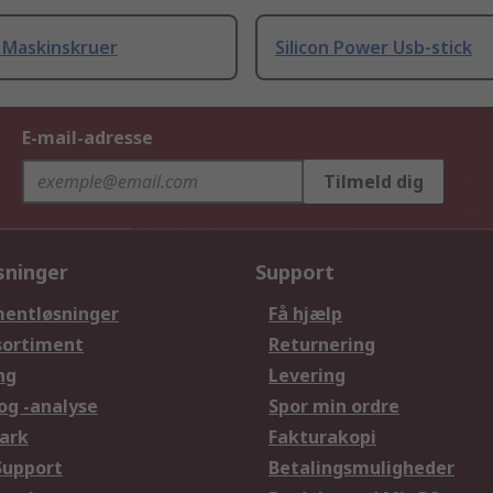
 Maskinskruer
Silicon Power Usb-stick
E-mail-adresse
Tilmeld dig
sninger
Support
entløsninger
Få hjælp
sortiment
Returnering
ng
Levering
og -analyse
Spor min ordre
ark
Fakturakopi
Support
Betalingsmuligheder