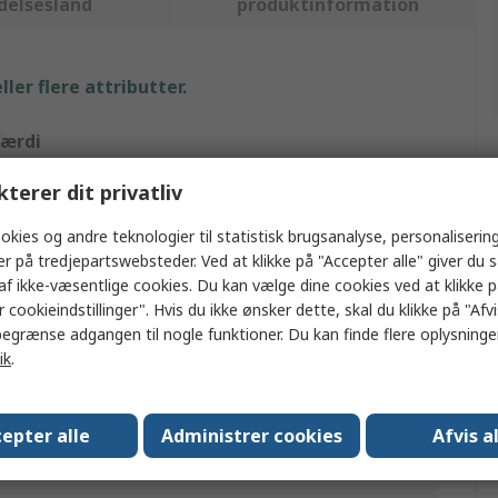
delsesland
produktinformation
ler flere attributter.
ærdi
AM
kterer dit privatliv
ibehovednøgle
okies og andre teknologier til statistisk brugsanalyse, personalisering
er på tredjepartswebsteder. Ved at klikke på "Accepter alle" giver du 
 mm
af ikke-væsentlige cookies. Du kan vælge dine cookies ved at klikke 
 cookieindstillinger". Hvis du ikke ønsker dette, skal du klikke på "Afvis
ekskantet
egrænse adgangen til nogle funktioner. Du kan finde flere oplysninger
ik
.
94mm
tikdåse
epter alle
Administrer cookies
Afvis a
ulstofstål