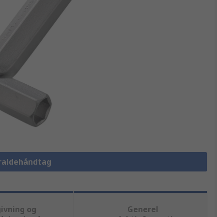
kraldehåndtag
ivning og
Generel