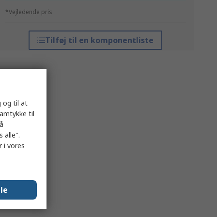
*Vejledende pris
Tilføj til en komponentliste
 og til at
samtykke til
på
 alle".
 i vores
lle