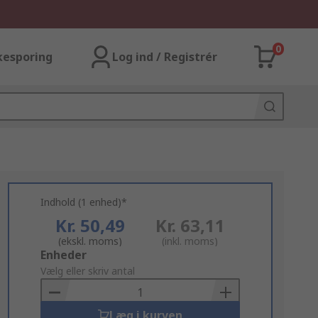
0
kesporing
Log ind / Registrér
Indhold (1 enhed)*
Kr. 50,49
Kr. 63,11
(ekskl. moms)
(inkl. moms)
Add
Enheder
to
Vælg eller skriv antal
Basket
Læg i kurven