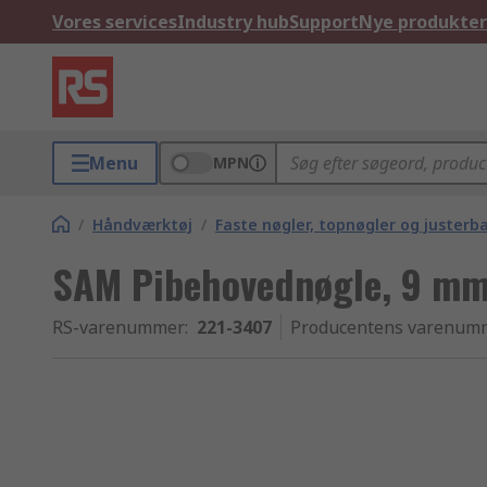
Vores services
Industry hub
Support
Nye produkter
Menu
MPN
/
Håndværktøj
/
Faste nøgler, topnøgler og justerb
SAM Pibehovednøgle, 9 mm
RS-varenummer
:
221-3407
Producentens varenum