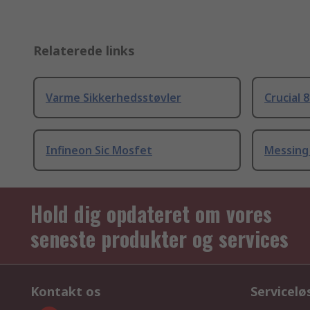
Relaterede links
Varme Sikkerhedsstøvler
Crucial 
Infineon Sic Mosfet
Messing
Hold dig opdateret om vores
seneste produkter og services
Kontakt os
Servicelø