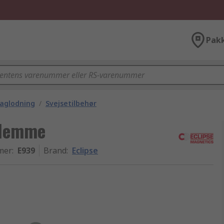
Pak
laglodning
/
Svejsetilbehør
 Klemme
mer
:
E939
Brand
:
Eclipse