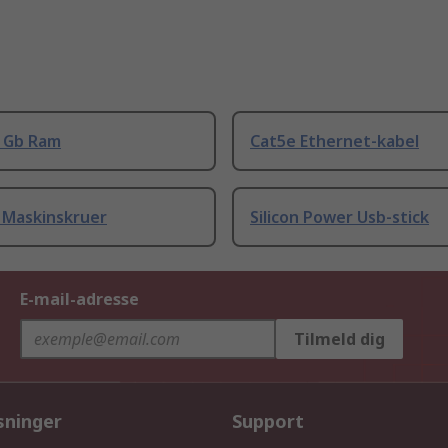
8 Gb Ram
Cat5e Ethernet-kabel
 Maskinskruer
Silicon Power Usb-stick
E-mail-adresse
Tilmeld dig
sninger
Support