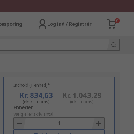
0
kesporing
Log ind / Registrér
Indhold (1 enhed)*
Kr. 834,63
Kr. 1.043,29
(ekskl. moms)
(inkl. moms)
Add
Enheder
to
Vælg eller skriv antal
Basket