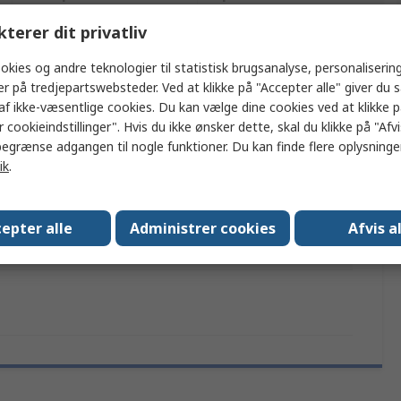
kterer dit privatliv
ler flere attributter.
okies og andre teknologier til statistisk brugsanalyse, personalisering
er på tredjepartswebsteder. Ved at klikke på "Accepter alle" giver du 
Værdi
af ikke-væsentlige cookies. Du kan vælge dine cookies ved at klikke 
 cookieindstillinger". Hvis du ikke ønsker dette, skal du klikke på "Afvis
Eclipse
egrænse adgangen til nogle funktioner. Du kan finde flere oplysninger
ik
.
Svejsetilbehør
ed
Klemme
epter alle
Administrer cookies
Afvis a
elser
ISO 14001, ISO 9001