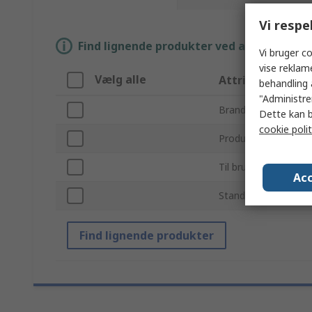
Vi respe
Find lignende produkter ved at vælge én el
Vi bruger co
vise reklam
Vælg alle
Attribut
behandling 
"Administrer
Brand
Dette kan b
cookie polit
Produkttype
Til brug sammen m
Acc
Standarder/godkend
Find lignende produkter