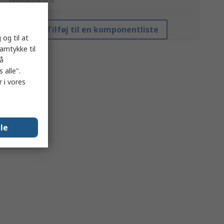
*Vejledende pris
Tilføj til en komponentliste
 og til at
samtykke til
på
 alle".
 i vores
lle