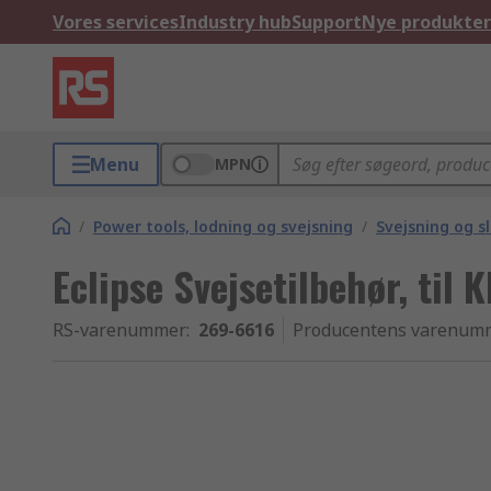
Vores services
Industry hub
Support
Nye produkter
Menu
MPN
/
Power tools, lodning og svejsning
/
Svejsning og s
Eclipse Svejsetilbehør, til
RS-varenummer
:
269-6616
Producentens varenum