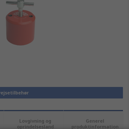
vejsetilbehør
Lovgivning og
Generel
oprindelsesland
produktinformation