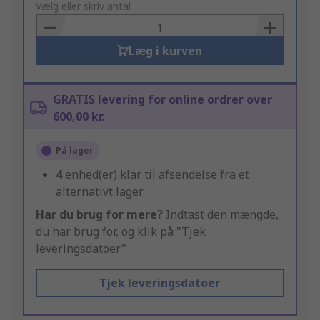
to
Vælg eller skriv antal
Basket
Læg i kurven
GRATIS levering for online ordrer over
600,00 kr.
På lager
4
enhed(er) klar til afsendelse fra et
alternativt lager
Har du brug for mere?
Indtast den mængde,
du har brug for, og klik på "Tjek
leveringsdatoer"
Tjek leveringsdatoer