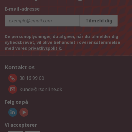
E-mail-adresse
Tilmeld dig
De personoplysninger, du afgiver, når du tilmelder dig
nyhedsbrevet, vil blive behandlet i overensstemmelse
med vores
privatlivspolitik
.
Kontakt os
38 16 99 00
kunde@rsonline.dk
Følg os på
Vi accepterer