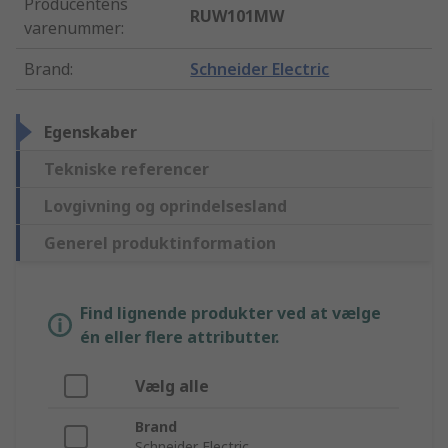
Producentens
RUW101MW
varenummer
:
Brand
:
Schneider Electric
Egenskaber
Tekniske referencer
Lovgivning og oprindelsesland
Generel produktinformation
Find lignende produkter ved at vælge
én eller flere attributter.
Vælg alle
Brand
Schneider Electric