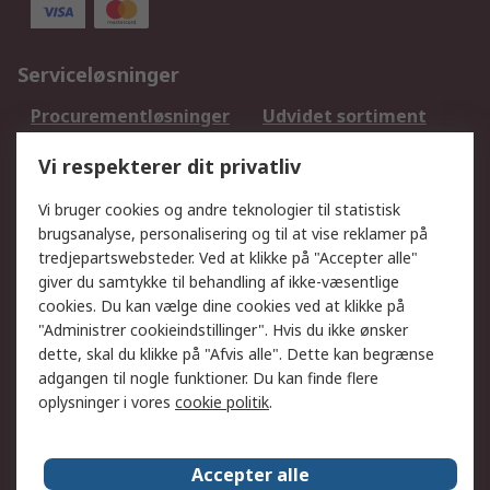
Serviceløsninger
Procurementløsninger
Udvidet sortiment
Kalibrering
Olietest og -analyse
Vi respekterer dit privatliv
DesignSpark
Teknisk Support
Dit lokale salgsteam
Eksportløsninger
Vi bruger cookies og andre teknologier til statistisk
brugsanalyse, personalisering og til at vise reklamer på
tredjepartswebsteder. Ved at klikke på "Accepter alle"
Support
giver du samtykke til behandling af ikke-væsentlige
Få hjælp
Returnering
cookies. Du kan vælge dine cookies ved at klikke på
"Administrer cookieindstillinger". Hvis du ikke ønsker
Levering
Spor min ordre
dette, skal du klikke på "Afvis alle". Dette kan begrænse
Fakturakopi
Betalingsmuligheder
adgangen til nogle funktioner. Du kan finde flere
Fordele med Mit RS
Okdo
oplysninger i vores
cookie politik
.
Om RS
Accepter alle