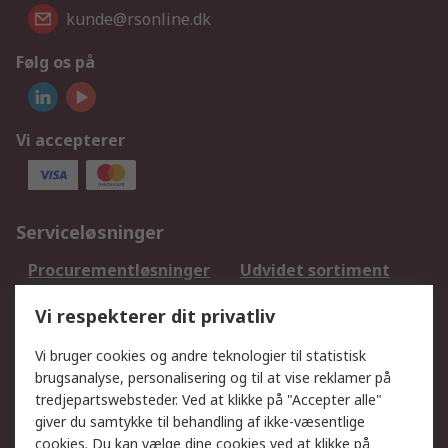
kunde@rsonline.dk
Følg os på
Vi accepterer
Serviceløsninger
Procurementløsninger
Udvidet sortiment
Kalibrering
Olietest og -analyse
Vi respekterer dit privatliv
DesignSpark
Teknisk Support
Dit lokale salgsteam
Eksportløsninger
Vi bruger cookies og andre teknologier til statistisk
brugsanalyse, personalisering og til at vise reklamer på
tredjepartswebsteder. Ved at klikke på "Accepter alle"
Support
giver du samtykke til behandling af ikke-væsentlige
Få hjælp
Returnering
cookies. Du kan vælge dine cookies ved at klikke på