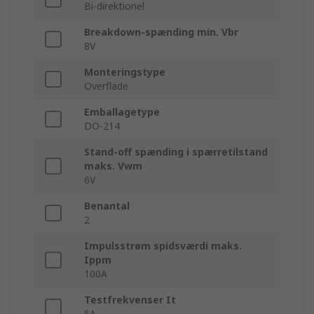
Bi-direktionel
Breakdown-spænding min. Vbr
8V
Monteringstype
Overflade
Emballagetype
DO-214
Stand-off spænding i spærretilstand
maks. Vwm
6V
Benantal
2
Impulsstrøm spidsværdi maks.
Ippm
100A
Testfrekvenser It
5A