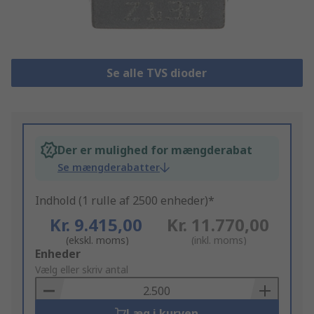
Se alle TVS dioder
Der er mulighed for mængderabat
Se mængderabatter
Indhold (1 rulle af 2500 enheder)*
Kr. 9.415,00
Kr. 11.770,00
(ekskl. moms)
(inkl. moms)
Add
Enheder
to
Vælg eller skriv antal
Basket
Læg i kurven