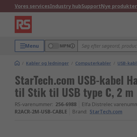
Vores services
Industry hub
Support
Nye produkter
Menu
MPN
/
Kabler og ledninger
/
Computerkabler
/
USB-kabl
StarTech.com USB-kabel Ha
til Stik til USB type C, 2 m
RS-varenummer
:
256-6988
Elfa Distrelec varenum
R2ACR-2M-USB-CABLE
Brand
:
StarTech.com