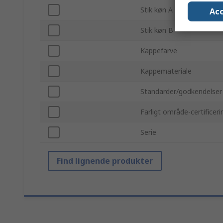
Stik køn A
Acc
Stik køn B
Kappefarve
Kappemateriale
Standarder/godkendelser
Farligt område-certificeri
Serie
Find lignende produkter