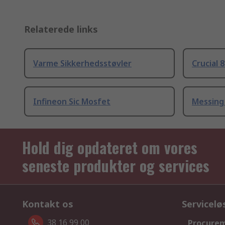
Relaterede links
Varme Sikkerhedsstøvler
Crucial 
Infineon Sic Mosfet
Messing
Hold dig opdateret om vores
seneste produkter og services
Kontakt os
Servicelø
38 16 99 00
Procurem