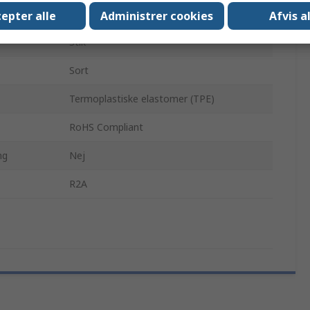
Han
epter alle
Administrer cookies
Afvis a
Stik
Sort
Termoplastiske elastomer (TPE)
RoHS Compliant
ng
Nej
R2A