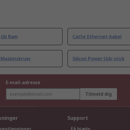
8 Gb Ram
Cat5e Ethernet-kabel
 Maskinskruer
Silicon Power Usb-stick
E-mail-adresse
Tilmeld dig
sninger
Support
entløsninger
Få hjælp