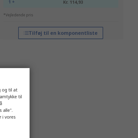
1 +
Kr. 114,93
*Vejledende pris
Tilføj til en komponentliste
 og til at
samtykke til
på
 alle".
 i vores