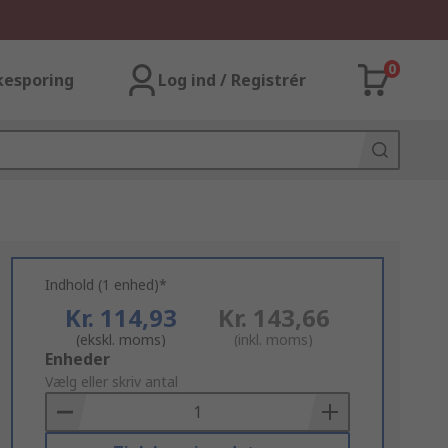
0
kesporing
Log ind / Registrér
Indhold (1 enhed)*
Kr. 114,93
Kr. 143,66
(ekskl. moms)
(inkl. moms)
Add
Enheder
to
Vælg eller skriv antal
Basket