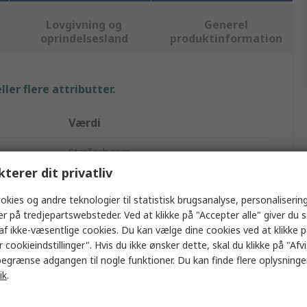
Lovgivning og
Generel
oprindelsesland
produktinformation
ler flere attributter.
Værdi
StarTech.com
kterer dit privatliv
USB-kabel
okies og andre teknologier til statistisk brugsanalyse, personalisering
2m
er på tredjepartswebsteder. Ved at klikke på "Accepter alle" giver du 
af ikke-væsentlige cookies. Du kan vælge dine cookies ved at klikke 
USB 2.0 Type A
 cookieindstillinger". Hvis du ikke ønsker dette, skal du klikke på "Afvis
egrænse adgangen til nogle funktioner. Du kan finde flere oplysninger
USB type C
ik
.
USB 2.0