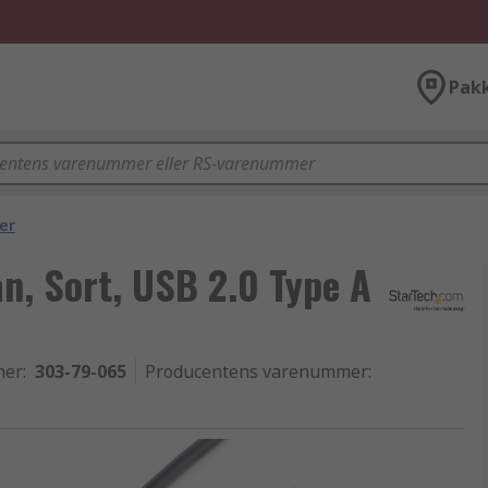
Pak
er
n, Sort, USB 2.0 Type A
mer
:
303-79-065
Producentens varenummer
: