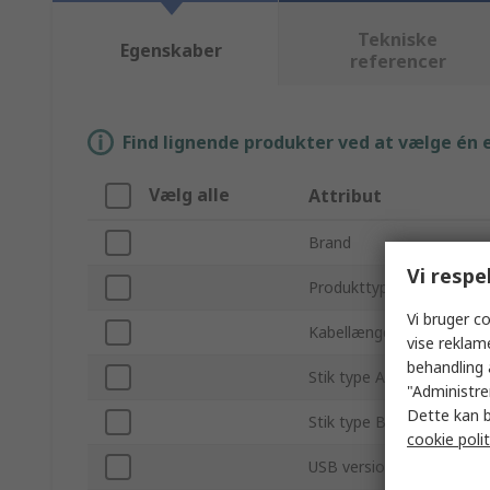
Tekniske
Egenskaber
referencer
Find lignende produkter ved at vælge én el
Vælg alle
Attribut
Brand
Vi respe
Produkttype
Vi bruger co
Kabellængde
vise reklam
behandling 
Stik type A
"Administrer
Dette kan b
Stik type B
cookie polit
USB version