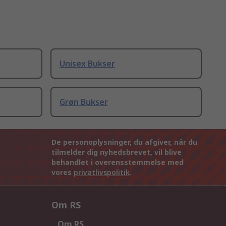
Unisex Bukser
Grøn Bukser
De personoplysninger, du afgiver, når du
tilmelder dig nyhedsbrevet, vil blive
behandlet i overensstemmelse med
vores
privatlivspolitik
.
Om RS
Om RS