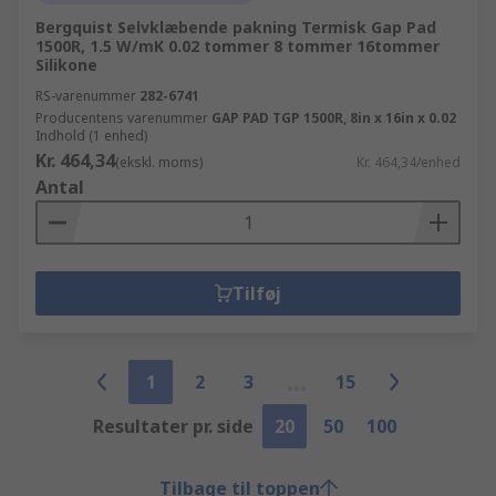
Bergquist Selvklæbende pakning Termisk Gap Pad
1500R, 1.5 W/mK 0.02 tommer 8 tommer 16tommer
Silikone
RS-varenummer
282-6741
Producentens varenummer
GAP PAD TGP 1500R, 8in x 16in x 0.02
Indhold (1 enhed)
Kr. 464,34
(ekskl. moms)
Kr. 464,34/enhed
Antal
Tilføj
1
2
3
15
Resultater pr. side
20
50
100
Tilbage til toppen