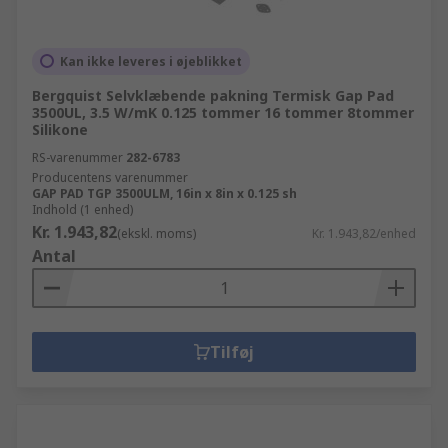
Kan ikke leveres i øjeblikket
Bergquist Selvklæbende pakning Termisk Gap Pad
3500UL, 3.5 W/mK 0.125 tommer 16 tommer 8tommer
Silikone
RS-varenummer
282-6783
Producentens varenummer
GAP PAD TGP 3500ULM, 16in x 8in x 0.125 sh
Indhold (1 enhed)
Kr. 1.943,82
(ekskl. moms)
Kr. 1.943,82/enhed
Antal
Tilføj