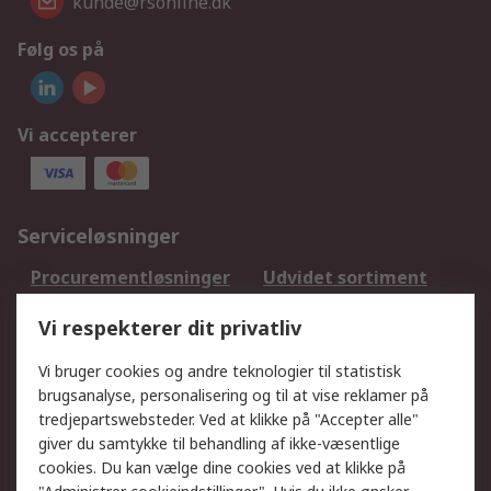
kunde@rsonline.dk
Følg os på
Vi accepterer
Serviceløsninger
Procurementløsninger
Udvidet sortiment
Kalibrering
Olietest og -analyse
Vi respekterer dit privatliv
DesignSpark
Teknisk Support
Dit lokale salgsteam
Eksportløsninger
Vi bruger cookies og andre teknologier til statistisk
brugsanalyse, personalisering og til at vise reklamer på
tredjepartswebsteder. Ved at klikke på "Accepter alle"
Support
giver du samtykke til behandling af ikke-væsentlige
Få hjælp
Returnering
cookies. Du kan vælge dine cookies ved at klikke på