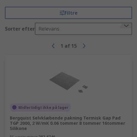
Filtre
Sorter efter
Relevans
1
af
15
Midlertidigt ikke på lager
Bergquist Selvklæbende pakning Termisk Gap Pad
TGP 2000, 2 W/mK 0.06 tommer 8 tommer 16tommer
Silikone
RS-varenummer
282-6746