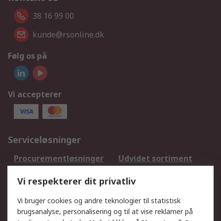
38 16 99 00
kunde@rsonline.dk
Følg os på
Vi accepterer
Serviceløsninger
Procurementløsninger
Udvidet sortiment
Kalibrering
Olietest og -analyse
Vi respekterer dit privatliv
DesignSpark
Teknisk Support
Dit lokale salgsteam
Eksportløsninger
Vi bruger cookies og andre teknologier til statistisk
brugsanalyse, personalisering og til at vise reklamer på