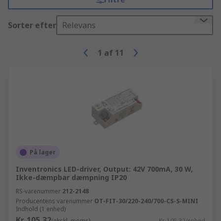
Sorter efter
Relevans
1
af
11
På lager
Inventronics LED-driver, Output: 42V 700mA, 30 W,
Ikke-dæmpbar dæmpning IP20
RS-varenummer
212-2148
Producentens varenummer
OT-FIT-30/220-240/700-CS-S-MINI
Indhold (1 enhed)
Kr. 105,32
(ekskl. moms)
Kr. 105,32/enhed