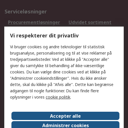
Serviceløsninger
Procurementløsninger
Udvidet sortiment
Kalibrering
Olietest og -analyse
Vi respekterer dit privatliv
DesignSpark
Teknisk Support
Dit lokale salgsteam
Eksportløsninger
Vi bruger cookies og andre teknologier til statistisk
brugsanalyse, personalisering og til at vise reklamer på
tredjepartswebsteder. Ved at klikke på "Accepter alle"
Support
giver du samtykke til behandling af ikke-væsentlige
Få hjælp
Returnering
cookies. Du kan vælge dine cookies ved at klikke på
"Administrer cookieindstillinger". Hvis du ikke ønsker
Levering
Spor min ordre
dette, skal du klikke på "Afvis alle". Dette kan begrænse
Fakturakopi
Betalingsmuligheder
adgangen til nogle funktioner. Du kan finde flere
Fordele med Mit RS
Okdo
oplysninger i vores
cookie politik
.
Om RS
Accepter alle
Om RS
Salgsbetingelser
Administrer cookies