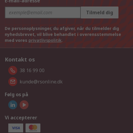
E-mail-adresse
Tilmeld dig
De personoplysninger, du afgiver, når du tilmelder dig
nyhedsbrevet, vil blive behandlet i overensstemmelse
med vores
privatlivspolitik
.
Kontakt os
38 16 99 00
kunde@rsonline.dk
Følg os på
Vi accepterer