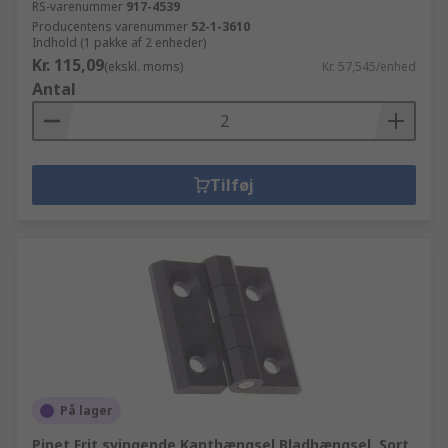
RS-varenummer
917-4539
Producentens varenummer
52-1-3610
Indhold (1 pakke af 2 enheder)
Kr. 115,09
(ekskl. moms)
Kr. 57,545/enhed
Antal
Tilføj
På lager
Pinet Frit svingende Kanthængsel Bladhængsel, Sort