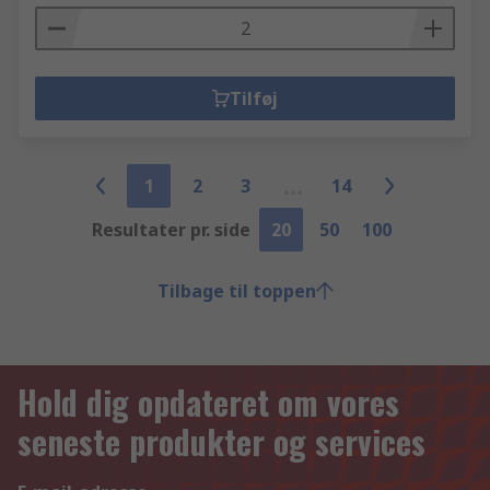
Tilføj
1
2
3
14
Resultater pr. side
20
50
100
Tilbage til toppen
Hold dig opdateret om vores
seneste produkter og services